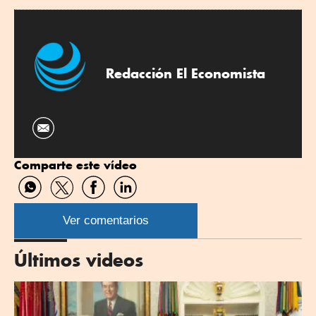
Redacción El Economista
Comparte este vídeo
Compartir
Compartir
Compartir
Compartir
por
por
por
por
WhatsApp
Twitter
Facebook
Linkedin
Ver comentarios
Últimos videos