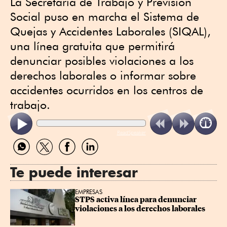
La Secretaría de Trabajo y Previsión
Social puso en marcha el Sistema de
Quejas y Accidentes Laborales (SIQAL),
una línea gratuita que permitirá
denunciar posibles violaciones a los
derechos laborales o informar sobre
accidentes ocurridos en los centros de
trabajo.
ReadSpeaker
Compartir
Compartir
Compartir
Compartir
por
por
por
por
WhatsApp
Twitter
Facebook
Linkedin
Te puede interesar
EMPRESAS
STPS activa línea para denunciar 
violaciones a los derechos laborales