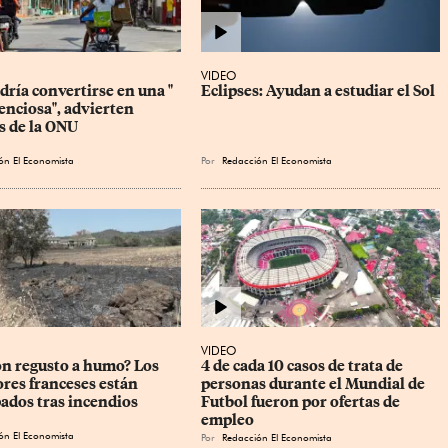
VIDEO
ría convertirse en una " 
Eclipses: Ayudan a estudiar el Sol
enciosa", advierten 
s de la ONU
ón El Economista
Por
Redacción El Economista
VIDEO
on regusto a humo? Los 
4 de cada 10 casos de trata de 
ores franceses están 
personas durante el Mundial de 
ados tras incendios
Futbol fueron por ofertas de 
empleo
ón El Economista
Por
Redacción El Economista