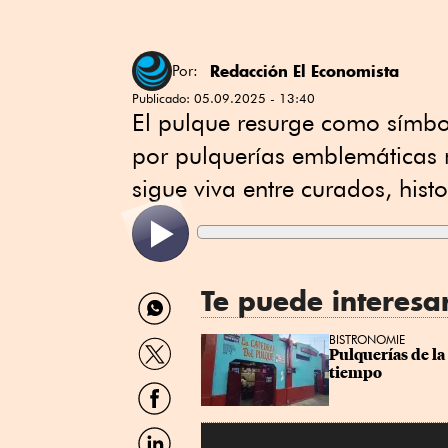
Redacción El Economista
Por:
Publicado:
05.09.2025 - 13:40
El pulque resurge como símbo
por pulquerías emblemáticas 
sigue viva entre curados, histo
Te puede interesa
Compartir
por
WhatsApp
Compartir
BISTRONOMIE
Pulquerías de la
por
tiempo
Twitter
Compartir
por
Facebook
Compartir