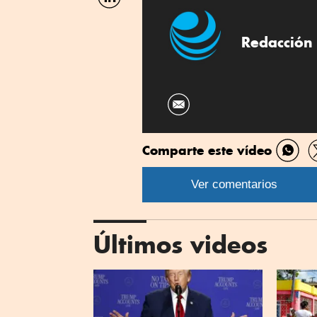
por
Linkedin
Redacción 
Comparte este vídeo
Comp
por
Ver comentarios
What
Últimos videos