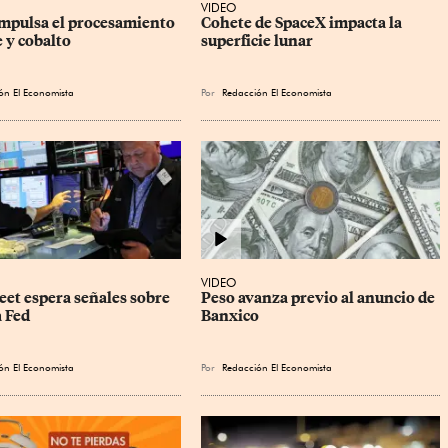
VIDEO
mpulsa el procesamiento 
Cohete de SpaceX impacta la 
 y cobalto
superficie lunar
ón El Economista
Por
Redacción El Economista
VIDEO
eet espera señales sobre 
Peso avanza previo al anuncio de 
a Fed
Banxico
ón El Economista
Por
Redacción El Economista