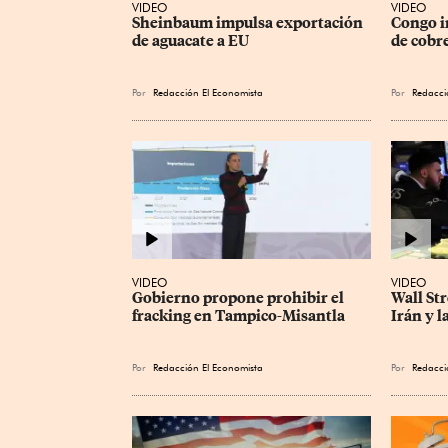
VIDEO
VIDEO
Sheinbaum impulsa exportación 
Congo i
de aguacate a EU
de cobre
Por
Redacción El Economista
Por
Redacci
VIDEO
VIDEO
Gobierno propone prohibir el 
Wall Str
fracking en Tampico-Misantla
Irán y l
Por
Redacción El Economista
Por
Redacci