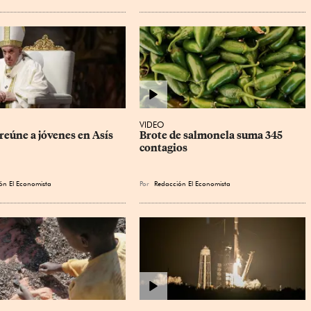
VIDEO
reúne a jóvenes en Asís
Brote de salmonela suma 345 
contagios
ón El Economista
Por
Redacción El Economista