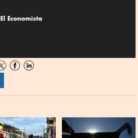
El Economista
artir
Compartir
Compartir
Compartir
por
por
por
sApp
Twitter
Facebook
Linkedin