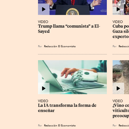
VIDEO
VIDEO
Trump llama “comunista” a El-
Cuba pod
Sayed
Gaza sil
experto
Por
Redacción El Economista
Por
Redacci
VIDEO
VIDEO
La IA transforma la forma de 
¿Vino c
enseñar
viticult
preocup
Por
Redacción El Economista
Por
Redacci