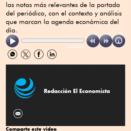
las notas más relevantes de la portada
del periódico, con el contexto y análisis
que marcan la agenda económica del
día.
ReadSpeaker
Compartir
Compartir
Compartir
Compartir
por
por
por
por
WhatsApp
Twitter
Facebook
Linkedin
Redacción El Economista
Comparte este vídeo