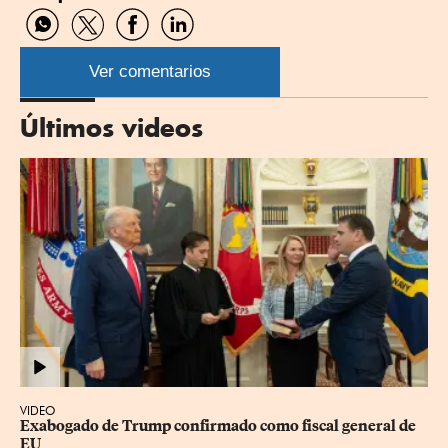
Compartir
Compartir
Compartir
Compartir
por
por
por
por
WhatsApp
Twitter
Facebook
Linkedin
Ver comentarios
Últimos videos
VIDEO
Exabogado de Trump confirmado como fiscal general de 
EU