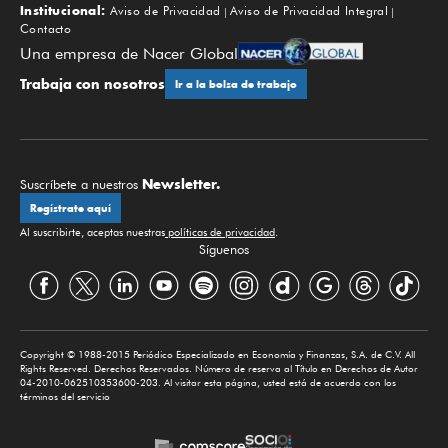
Institucional:
Aviso de Privacidad
Aviso de Privacidad Integral
Contacto
Una empresa de Nacer Global
Trabaja con nosotros
Ir a la bolsa de trabajo
Newsletter.
Suscríbete a nuestros
Regístrate aquí
Al suscribirte, aceptas nuestras
políticas de privacidad
.
Síguenos
Copyright © 1988-2015 Periódico Especializado en Economía y Finanzas, S.A. de C.V. All
Rights Reserved. Derechos Reservados. Número de reserva al Título en Derechos de Autor
04-2010-062510353600-203. Al visitar esta página, usted está de acuerdo con los
términos del servicio