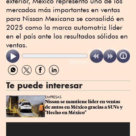
exterior, México representó uno de los
mercados más importantes en ventas
para Nissan Mexicana se consolidó en
2025 como la marca automotriz líder
en el país ante los resultados sólidos en
ventas.
ReadSpeaker
Compartir
Compartir
Compartir
Compartir
por
por
por
por
WhatsApp
Twitter
Facebook
Linkedin
Te puede interesar
EMPRESAS
Nissan se mantiene líder en ventas 
de autos en México gracias a SUVs y 
"Hecho en México"