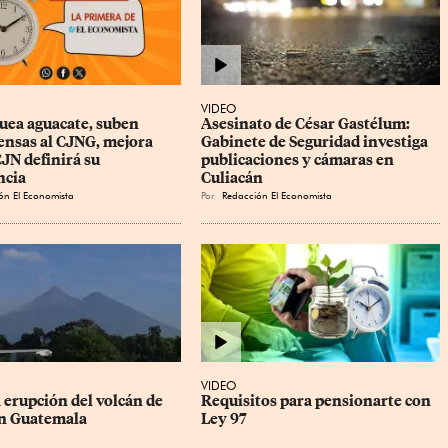
VIDEO
uea aguacate, suben 
Asesinato de César Gastélum: 
nsas al CJNG, mejora 
Gabinete de Seguridad investiga 
JN definirá su 
publicaciones y cámaras en 
ncia
Culiacán
ón El Economista
Por
Redacción El Economista
VIDEO
 erupción del volcán de 
Requisitos para pensionarte con 
n Guatemala
Ley 97