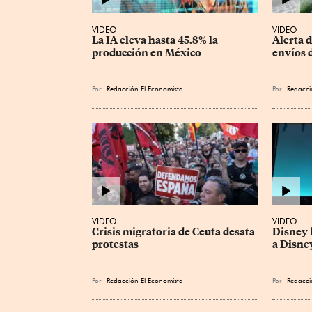
VIDEO
VIDEO
La IA eleva hasta 45.8% la 
Alerta d
producción en México
envíos 
Por
Redacción El Economista
Por
Redacci
VIDEO
VIDEO
Crisis migratoria de Ceuta desata 
Disney 
protestas
a Disne
Por
Redacción El Economista
Por
Redacci