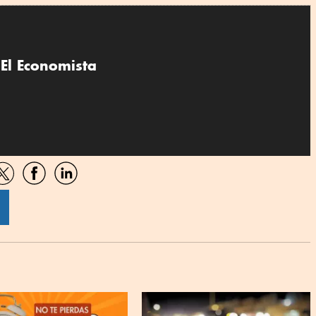
El Economista
artir
Compartir
Compartir
Compartir
por
por
por
sApp
Twitter
Facebook
Linkedin