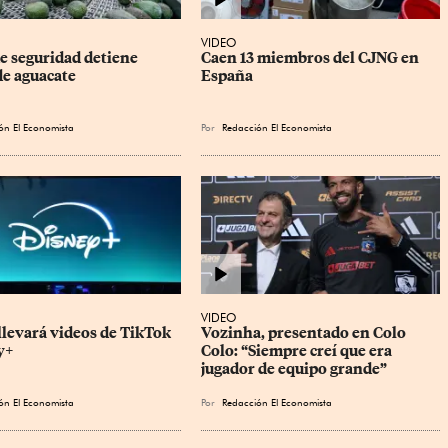
VIDEO
e seguridad detiene 
Caen 13 miembros del CJNG en 
de aguacate
España
ón El Economista
Por
Redacción El Economista
VIDEO
llevará videos de TikTok 
Vozinha, presentado en Colo 
y+
Colo: “Siempre creí que era 
jugador de equipo grande”
ón El Economista
Por
Redacción El Economista