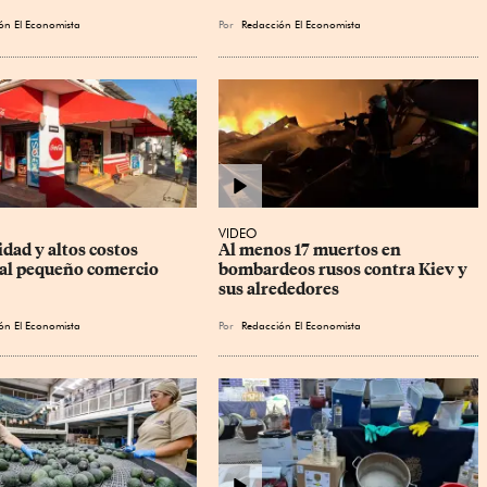
ón El Economista
Por
Redacción El Economista
VIDEO
dad y altos costos 
Al menos 17 muertos en 
al pequeño comercio
bombardeos rusos contra Kiev y 
sus alrededores
ón El Economista
Por
Redacción El Economista