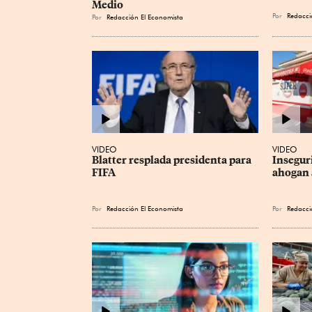
Medio
Por
Redacci
Por
Redacción El Economista
VIDEO
VIDEO
Blatter resplada presidenta para 
Inseguri
FIFA
ahogan 
Por
Redacción El Economista
Por
Redacci