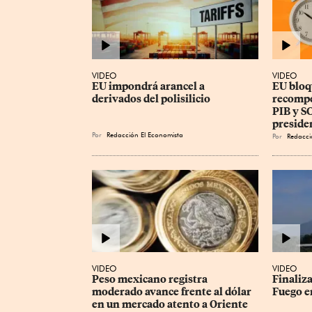
VIDEO
VIDEO
EU impondrá arancel a 
EU bloq
derivados del polisilicio
recompe
PIB y SC
preside
Por
Redacción El Economista
Por
Redacci
VIDEO
VIDEO
Peso mexicano registra 
Finaliza
moderado avance frente al dólar 
Fuego e
en un mercado atento a Oriente 