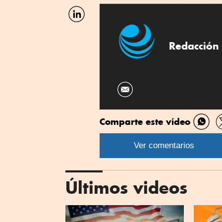
Facebook
Compartir
por
Linkedin
Redacción 
Comparte este vídeo
Comp
por
Ver comentarios
What
Últimos videos