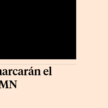
marcarán el
 SMN