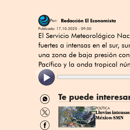
Redacción El Economista
Por:
Publicado:
17.10.2025 - 09:50
El Servicio Meteorológico Nac
fuertes a intensas en el sur, s
una zona de baja presión con p
Pacífico y la onda tropical n
Te puede interesa
Compartir
por
WhatsApp
Compartir
POLÍTICA
Lluvias intensas
por
México: SMN
Twitter
Compartir
por