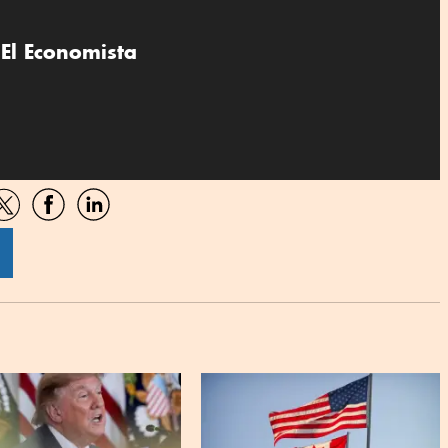
El Economista
artir
Compartir
Compartir
Compartir
por
por
por
sApp
Twitter
Facebook
Linkedin