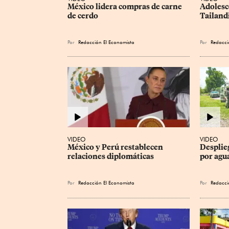
México lidera compras de carne 
Adolesc
de cerdo
Tailand
Por
Redacción El Economista
Por
Redacci
VIDEO
VIDEO
México y Perú restablecen 
Desplie
relaciones diplomáticas
por agu
Por
Redacción El Economista
Por
Redacci