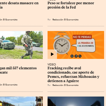
ente desata masacre en 
Peso se fortalece por menor 
ia
presión de la Fed
ón El Economista
Por
Redacción El Economista
VIDEO
gan mil 557 elementos 
Fracking recibe aval 
acate
condicionado, cae aporte de 
Pemex, refuerzan Michoacán y 
detienen a Aguirre
ón El Economista
Por
Redacción El Economista