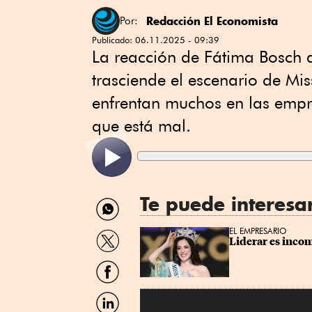
Redacción El Economista
Por:
Publicado:
06.11.2025 - 09:39
La reacción de Fátima Bosch 
trasciende el escenario de Mis
enfrentan muchos en las empr
que está mal.
Te puede interesa
Compartir
por
WhatsApp
Compartir
EL EMPRESARIO
Liderar es inco
por
Twitter
Compartir
por
Facebook
Compartir
por