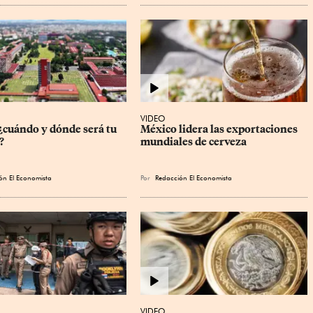
VIDEO
cuándo y dónde será tu 
México lidera las exportaciones 
?
mundiales de cerveza
ón El Economista
Por
Redacción El Economista
VIDEO