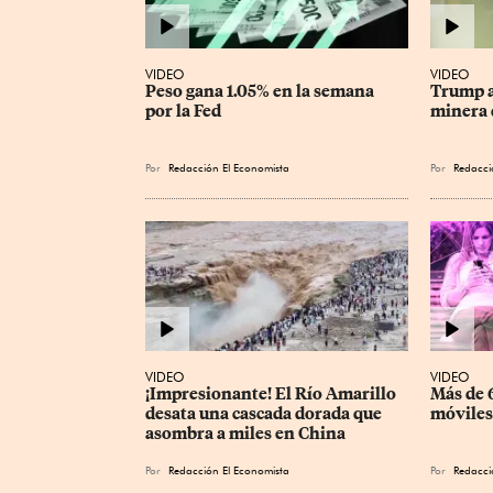
VIDEO
VIDEO
Peso gana 1.05% en la semana 
Trump a
por la Fed
minera 
Por
Redacción El Economista
Por
Redacci
VIDEO
VIDEO
¡Impresionante! El Río Amarillo 
Más de 6
desata una cascada dorada que 
móviles
asombra a miles en China
Por
Redacción El Economista
Por
Redacci