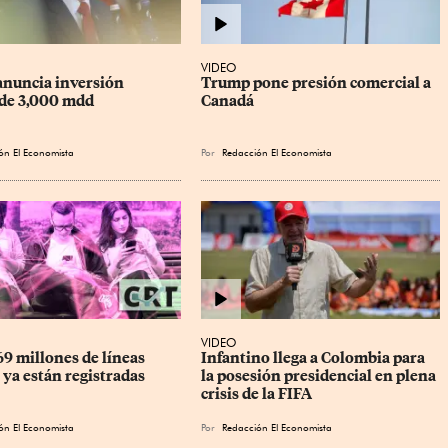
VIDEO
nuncia inversión 
Trump pone presión comercial a 
de 3,000 mdd
Canadá
ón El Economista
Por
Redacción El Economista
VIDEO
9 millones de líneas 
Infantino llega a Colombia para 
 ya están registradas
la posesión presidencial en plena 
crisis de la FIFA
ón El Economista
Por
Redacción El Economista