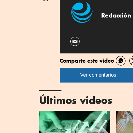
Linkedin
Redacción 
Comparte este vídeo
Comp
por
Ver comentarios
What
Últimos videos