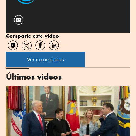
Comparte este vídeo
Compartir
Compartir
Compartir
Compartir
por
por
por
por
WhatsApp
Twitter
Facebook
Linkedin
Ver comentarios
Últimos videos