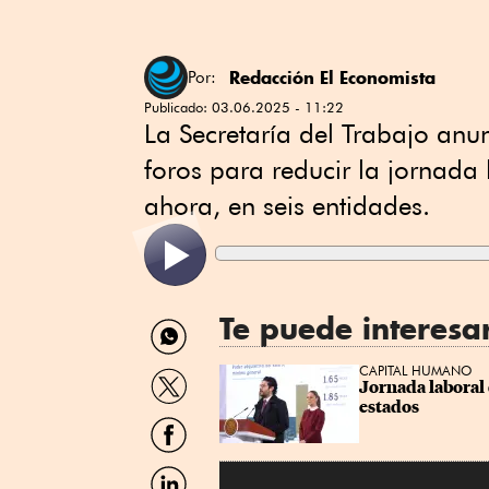
Redacción El Economista
Por:
Publicado:
03.06.2025 - 11:22
La Secretaría del Trabajo anu
foros para reducir la jornada 
ahora, en seis entidades.
Te puede interesa
Compartir
por
WhatsApp
Compartir
CAPITAL HUMANO
Jornada laboral 
por
estados
Twitter
Compartir
por
Facebook
Compartir