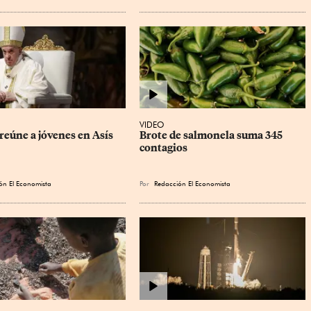
VIDEO
reúne a jóvenes en Asís
Brote de salmonela suma 345 
contagios
ón El Economista
Por
Redacción El Economista