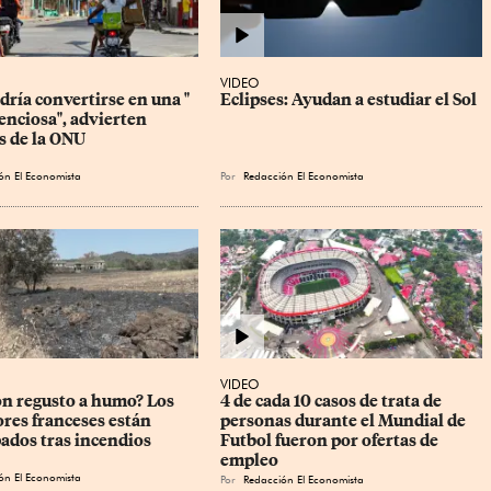
VIDEO
ría convertirse en una " 
Eclipses: Ayudan a estudiar el Sol
enciosa", advierten 
s de la ONU
ón El Economista
Por
Redacción El Economista
VIDEO
on regusto a humo? Los 
4 de cada 10 casos de trata de 
ores franceses están 
personas durante el Mundial de 
ados tras incendios
Futbol fueron por ofertas de 
empleo
ón El Economista
Por
Redacción El Economista