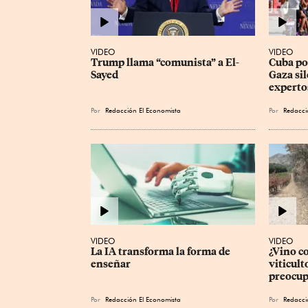
VIDEO
VIDEO
Trump llama “comunista” a El-
Cuba pod
Sayed
Gaza sil
experto
Por
Redacción El Economista
Por
Redacci
VIDEO
VIDEO
La IA transforma la forma de 
¿Vino c
enseñar
viticult
preocup
Por
Redacción El Economista
Por
Redacci