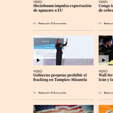
VIDEO
VIDEO
Sheinbaum impulsa exportación 
Congo i
de aguacate a EU
de cobre
Por
Redacción El Economista
Por
Redacci
VIDEO
VIDEO
Gobierno propone prohibir el 
Wall Str
fracking en Tampico-Misantla
Irán y l
Por
Redacción El Economista
Por
Redacci