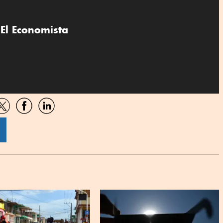
El Economista
artir
Compartir
Compartir
Compartir
por
por
por
sApp
Twitter
Facebook
Linkedin