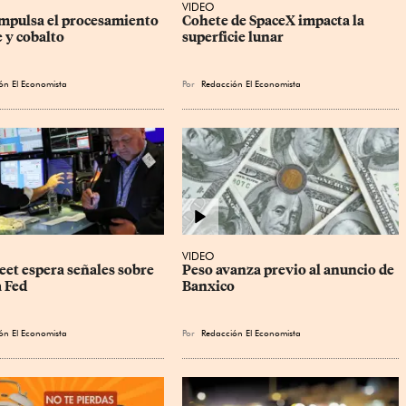
VIDEO
mpulsa el procesamiento 
Cohete de SpaceX impacta la 
 y cobalto
superficie lunar
ón El Economista
Por
Redacción El Economista
VIDEO
eet espera señales sobre 
Peso avanza previo al anuncio de 
a Fed
Banxico
ón El Economista
Por
Redacción El Economista