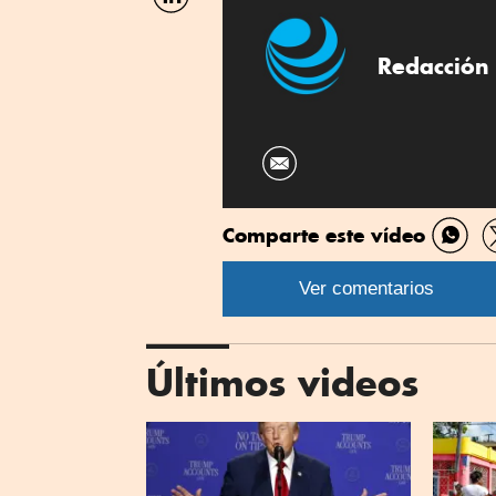
por
Linkedin
Redacción 
Comparte este vídeo
Comp
por
Ver comentarios
What
Últimos videos