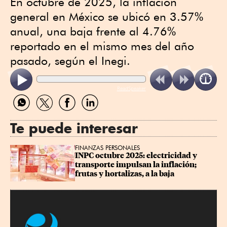
En octubre de 2025, la inflación
general en México se ubicó en 3.57%
anual, una baja frente al 4.76%
reportado en el mismo mes del año
pasado, según el Inegi.
ReadSpeaker
Compartir
Compartir
Compartir
Compartir
por
por
por
por
WhatsApp
Twitter
Facebook
Linkedin
Te puede interesar
FINANZAS PERSONALES
INPC octubre 2025: electricidad y 
transporte impulsan la inflación; 
frutas y hortalizas, a la baja