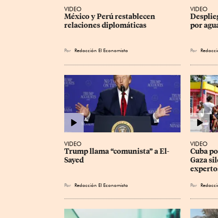
VIDEO
VIDEO
México y Perú restablecen 
Desplie
relaciones diplomáticas
por agu
Por
Redacción El Economista
Por
Redacci
VIDEO
VIDEO
Trump llama “comunista” a El-
Cuba pod
Sayed
Gaza sil
experto
Por
Redacción El Economista
Por
Redacci