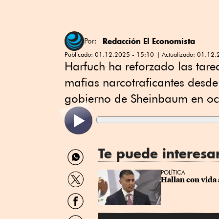
Redacción El Economista
Por:
Publicado:
01.12.2025 - 15:10
Actualizado:
01.12.
Harfuch ha reforzado las tare
mafias narcotraficantes desde 
gobierno de Sheinbaum en oc
Te puede interesa
Compartir
por
WhatsApp
Compartir
POLÍTICA
Hallan con vida
por
Twitter
Compartir
por
Facebook
Compartir