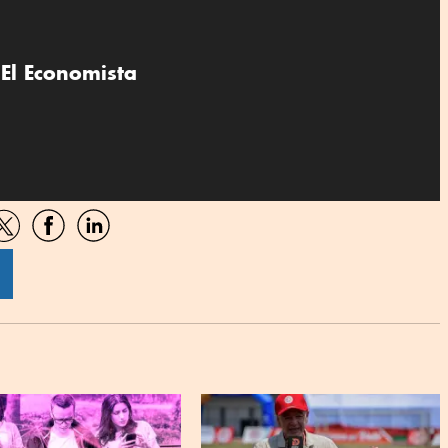
El Economista
artir
Compartir
Compartir
Compartir
por
por
por
sApp
Twitter
Facebook
Linkedin