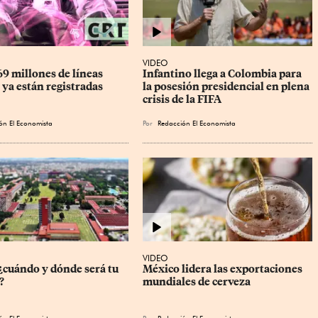
VIDEO
9 millones de líneas 
Infantino llega a Colombia para 
 ya están registradas
la posesión presidencial en plena 
crisis de la FIFA
ón El Economista
Por
Redacción El Economista
VIDEO
cuándo y dónde será tu 
México lidera las exportaciones 
?
mundiales de cerveza
ón El Economista
Por
Redacción El Economista