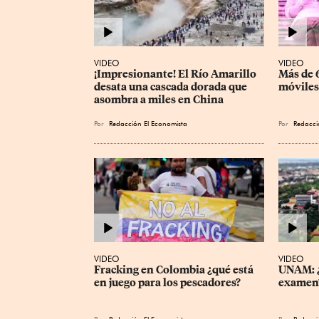
VIDEO
VIDEO
¡Impresionante! El Río Amarillo 
Más de 6
desata una cascada dorada que 
móviles
asombra a miles en China
Por
Redacción El Economista
Por
Redacci
VIDEO
VIDEO
Fracking en Colombia ¿qué está 
UNAM: ¿
en juego para los pescadores?
examen
Por
Redacción El Economista
Por
Redacci