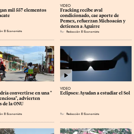
VIDEO
gan mil 557 elementos 
Fracking recibe aval 
acate
condicionado, cae aporte de 
Pemex, refuerzan Michoacán y 
detienen a Aguirre
ón El Economista
Por
Redacción El Economista
VIDEO
ría convertirse en una " 
Eclipses: Ayudan a estudiar el Sol
enciosa", advierten 
s de la ONU
ón El Economista
Por
Redacción El Economista