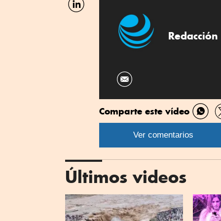
por
Linkedin
Redacción 
Comparte este vídeo
Comp
por
Ver comentarios
What
Últimos videos