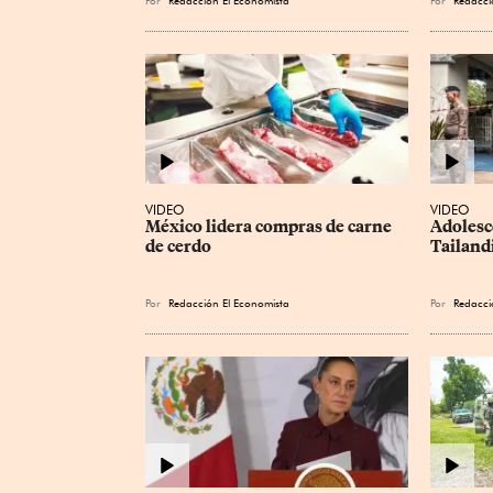
VIDEO
VIDEO
México lidera compras de carne 
Adolesc
de cerdo
Tailand
Por
Redacción El Economista
Por
Redacci