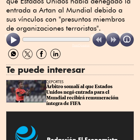
que Estados Unidos había denegado la
entrada a Artan al Mundial debido a
sus vínculos con "presuntos miembros
de organizaciones terroristas".
ReadSpeaker
Compartir
Compartir
Compartir
Compartir
por
por
por
por
WhatsApp
Twitter
Facebook
Linkedin
Te puede interesar
DEPORTES
Árbitro somalí al que Estados 
Unidos negó entrada para el 
Mundial recibirá remuneración 
íntegra de FIFA
Redacción El Economista