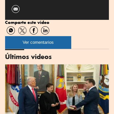
Comparte este vídeo
Compartir
Compartir
Compartir
Compartir
por
por
por
por
WhatsApp
Twitter
Facebook
Linkedin
Ver comentarios
Últimos videos