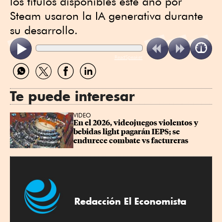
los títulos disponibles este año por
Steam usaron la IA generativa durante
su desarrollo.
ReadSpeaker
Compartir
Compartir
Compartir
Compartir
por
por
por
por
WhatsApp
Twitter
Facebook
Linkedin
Te puede interesar
VIDEO
En el 2026, videojuegos violentos y 
bebidas light pagarán IEPS; se 
endurece combate vs factureras
Redacción El Economista