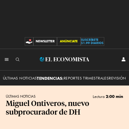
SUSCRÍBETE
NEWSLETTER
ANÚNCIATE
CONTRIBUCIONES
$1.99 DIARIOS
INI
El
SES
Economista
ÚLTIMAS NOTICIAS
TENDENCIAS:
REPORTES TRIMESTRALES
REVISIÓN 
2:00 min
ÚLTIMAS NOTICIAS
Lectura
Miguel Ontiveros, nuevo
subprocurador de DH