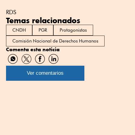
RDS
Temas relacionados
CNDH
PGR
Protagonistas
Comisión Nacional de Derechos Humanos
Comenta esta noticia
Compartir
Compartir
Compartir
Compartir
por
por
por
por
WhatsApp
Twitter
Facebook
Linkedin
Ver comentarios