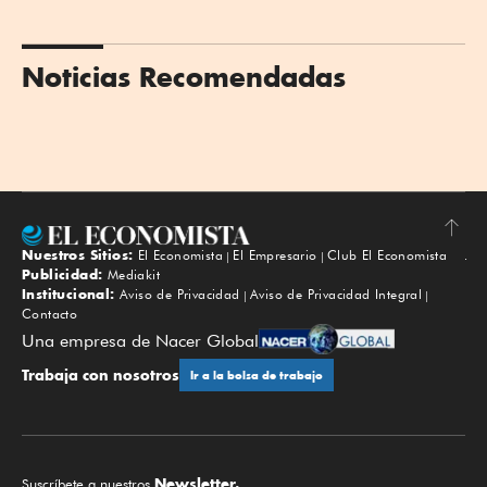
Noticias Recomendadas
Nuestros Sitios:
El Economista
El Empresario
Club El Economista
Subir
Publicidad:
Mediakit
Institucional:
Aviso de Privacidad
Aviso de Privacidad Integral
Contacto
Una empresa de Nacer Global
Trabaja con nosotros
Ir a la bolsa de trabajo
Newsletter.
Suscríbete a nuestros