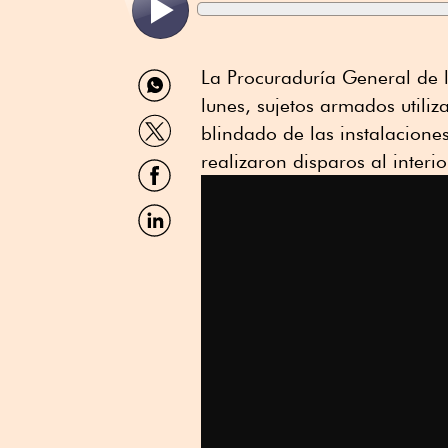
Compartir
La Procuraduría General de 
por
lunes, sujetos armados utili
WhatsApp
Compartir
blindado de las instalacion
por
Twitter
realizaron disparos al interi
Compartir
por
Facebook
Compartir
por
Linkedin