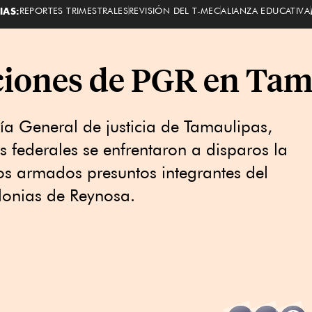
IAS:
REPORTES TRIMESTRALES
REVISIÓN DEL T-MEC
ALIANZA EDUCATIVA
ciones de PGR en Tam
a General de justicia de Tamaulipas,
as federales se enfrentaron a disparos la
s armados presuntos integrantes del
olonias de Reynosa.