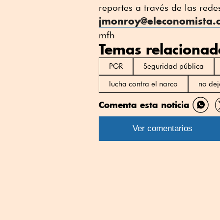
reportes a través de las rede
jmonroy@eleconomista
mfh
Temas relacionad
PGR
Seguridad pública
lucha contra el narco
no dej
Comenta esta noticia
Comp
por
Ver comentarios
What