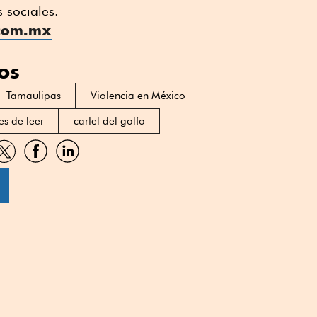
s sociales.
.com.mx
os
Tamaulipas
Violencia en México
es de leer
cartel del golfo
artir
Compartir
Compartir
Compartir
por
por
por
sApp
Twitter
Facebook
Linkedin