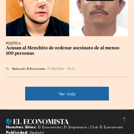
POLÍTICA
Acusan al Menchito de ordenar asesinato de al menos 
100 personas
Por
Redacción El Economista
27/06/2024 - 23:21
Ver más
Nuestros Sitios:
El Economista
El Empresario
Club El Economista
Subir
Publicidad:
Mediakit