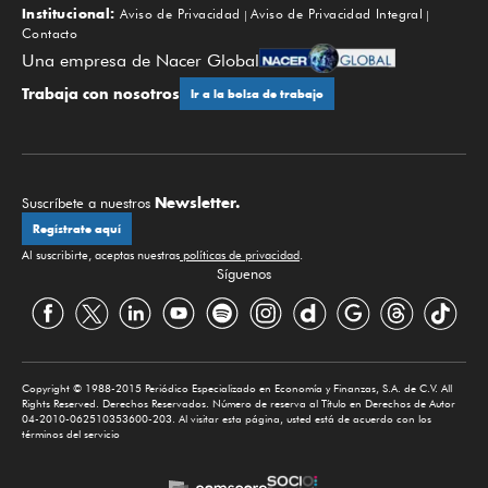
Institucional:
Aviso de Privacidad
Aviso de Privacidad Integral
Contacto
Una empresa de Nacer Global
Trabaja con nosotros
Ir a la bolsa de trabajo
Newsletter.
Suscríbete a nuestros
Regístrate aquí
Al suscribirte, aceptas nuestras
políticas de privacidad
.
Síguenos
Copyright © 1988-2015 Periódico Especializado en Economía y Finanzas, S.A. de C.V. All
Rights Reserved. Derechos Reservados. Número de reserva al Título en Derechos de Autor
04-2010-062510353600-203. Al visitar esta página, usted está de acuerdo con los
términos del servicio