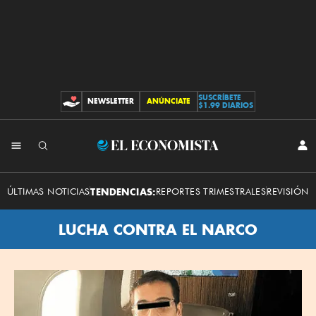
SUSCRÍBETE
NEWSLETTER
ANÚNCIATE
CONTRIBUCIONES
$1.99 DIARIOS
El
INI
SES
Economista
ÚLTIMAS NOTICIAS
TENDENCIAS:
REPORTES TRIMESTRALES
REVISIÓN 
LUCHA CONTRA EL NARCO