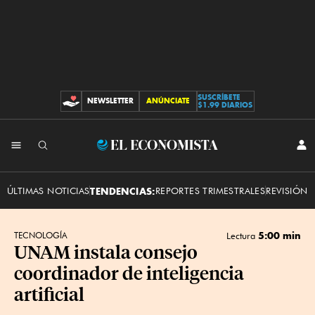
SUSCRÍBETE
NEWSLETTER
ANÚNCIATE
CONTRIBUCIONES
$1.99 DIARIOS
INI
El
SES
Economista
ÚLTIMAS NOTICIAS
TENDENCIAS:
REPORTES TRIMESTRALES
REVISIÓN 
5:00 min
TECNOLOGÍA
Lectura
UNAM instala consejo
coordinador de inteligencia
artificial