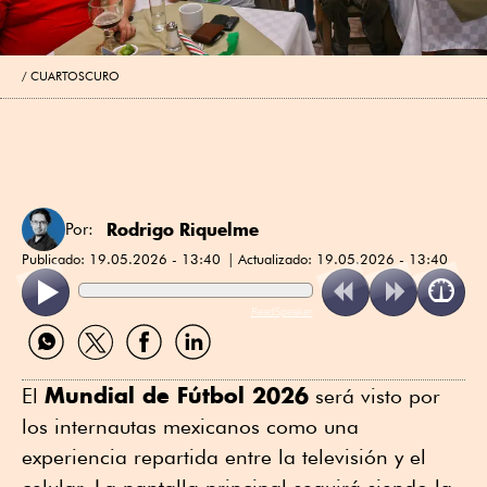
CUARTOSCURO
Rodrigo Riquelme
Por:
Publicado:
19.05.2026 - 13:40
Actualizado:
19.05.2026 - 13:40
ReadSpeaker
Compartir
Compartir
Compartir
Compartir
por
por
por
por
WhatsApp
Twitter
Facebook
Linkedin
Mundial de Fútbol 2026
El
será visto por
los internautas mexicanos como una
experiencia repartida entre la televisión y el
celular. La pantalla principal seguirá siendo la