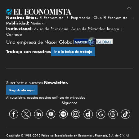
Nuestros Sitios:
El Economista
El Empresario
Club El Economista
Subir
Publicidad:
Mediakit
Institucional:
Aviso de Privacidad
Aviso de Privacidad Integral
Contacto
Una empresa de Nacer Global
Trabaja con nosotros
Ir a la bolsa de trabajo
Newsletter.
Suscríbete a nuestros
Regístrate aquí
Al suscribirte, aceptas nuestras
políticas de privacidad
.
Síguenos
Copyright © 1988-2015 Periódico Especializado en Economía y Finanzas, S.A. de C.V. All