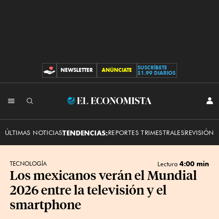
SUSCRÍBETE
NEWSLETTER
ANÚNCIATE
CONTRIBUCIONES
$1.99 DIARIOS
INI
El
SES
Economista
ÚLTIMAS NOTICIAS
TENDENCIAS:
REPORTES TRIMESTRALES
REVISIÓN 
4:00 min
TECNOLOGÍA
Lectura
Los mexicanos verán el Mundial
2026 entre la televisión y el
smartphone