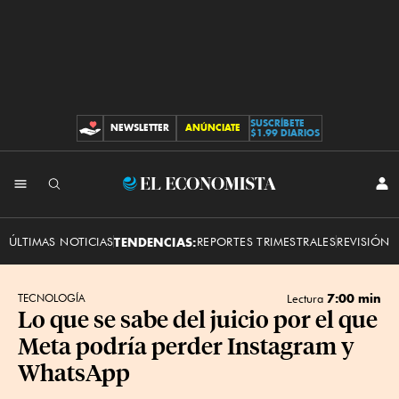
SUSCRÍBETE
NEWSLETTER
ANÚNCIATE
CONTRIBUCIONES
$1.99 DIARIOS
INI
El
SES
Economista
ÚLTIMAS NOTICIAS
TENDENCIAS:
REPORTES TRIMESTRALES
REVISIÓN 
7:00 min
TECNOLOGÍA
Lectura
Lo que se sabe del juicio por el que
Meta podría perder Instagram y
WhatsApp