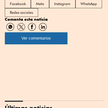
Facebook
Meta
Instagram
WhatsApp
Redes sociales
Comenta esta noticia
Compartir
Compartir
Compartir
Compartir
por
por
por
por
WhatsApp
Twitter
Facebook
Linkedin
Ver comentarios
Últimas noticias