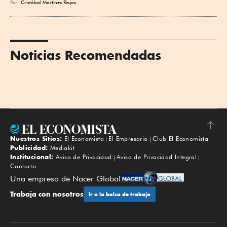
Por
Cristóbal Martínez Riojas
Noticias Recomendadas
Nuestros Sitios:
El Economista
El Empresario
Club El Economista
Subir
Publicidad:
Mediakit
Institucional:
Aviso de Privacidad
Aviso de Privacidad Integral
Contacto
Una empresa de Nacer Global
Trabaja con nosotros
Ir a la bolsa de trabajo