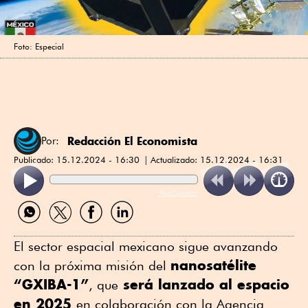
Foto: Especial
Redacción El Economista
Por:
Publicado:
15.12.2024 - 16:30
Actualizado:
15.12.2024 - 16:31
ReadSpeaker
Compartir
Compartir
Compartir
Compartir
por
por
por
por
WhatsApp
Twitter
Facebook
Linkedin
El sector espacial mexicano sigue avanzando
nanosatélite
con la próxima misión del
“GXIBA-1”
será lanzado al espacio
, que
en 2025
en colaboración con la Agencia