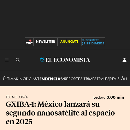
SUSCRÍBETE
NEWSLETTER
ANÚNCIATE
CONTRIBUCIONES
$1.99 DIARIOS
INI
El
SES
Economista
ÚLTIMAS NOTICIAS
TENDENCIAS:
REPORTES TRIMESTRALES
REVISIÓN 
3:00 min
TECNOLOGÍA
Lectura
GXIBA-1: México lanzará su
segundo nanosatélite al espacio
en 2025