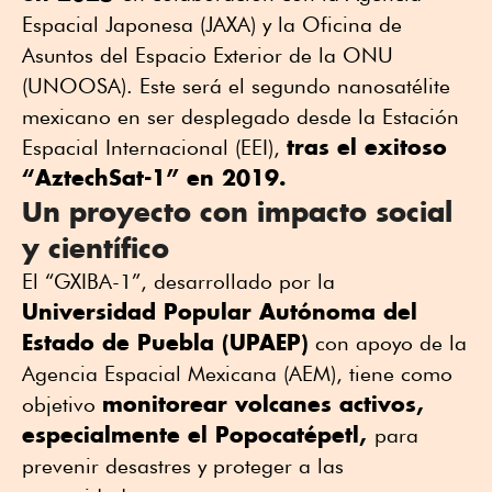
Espacial Japonesa (JAXA) y la Oficina de
Asuntos del Espacio Exterior de la ONU
(UNOOSA). Este será el segundo nanosatélite
mexicano en ser desplegado desde la Estación
tras el exitoso
Espacial Internacional (EEI),
“AztechSat-1” en 2019.
Un proyecto con impacto social
y científico
El “GXIBA-1”, desarrollado por la
Universidad Popular Autónoma del
Estado de Puebla (UPAEP)
con apoyo de la
Agencia Espacial Mexicana (AEM), tiene como
monitorear volcanes activos,
objetivo
especialmente el Popocatépetl,
para
prevenir desastres y proteger a las