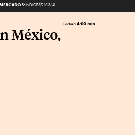
MERCADOS:
ÍNDICES
DIVISAS
4:00 min
Lectura
en México,