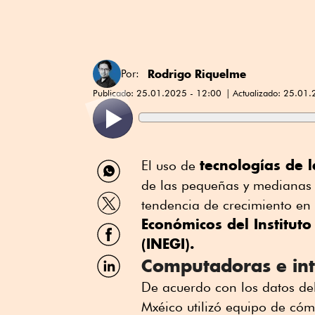
Rodrigo Riquelme
Por:
Publicado:
25.01.2025 - 12:00
Actualizado:
25.01.
Compartir
tecnologías de 
El uso de
por
de las pequeñas y medianas 
WhatsApp
Compartir
tendencia de crecimiento en
por
Económicos del Instituto
Twitter
Compartir
por
(INEGI).
Facebook
Compartir
Computadoras e int
por
Linkedin
De acuerdo con los datos de
Mxéico utilizó equipo de có