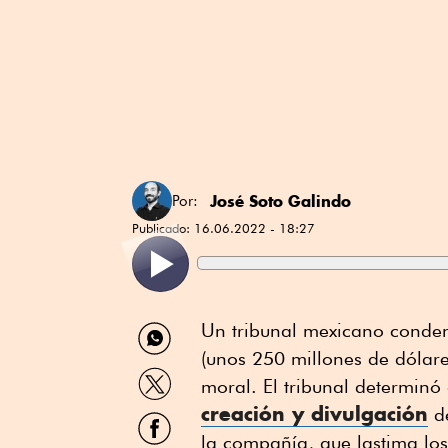
José Soto Galindo
Por:
Publicado:
16.06.2022 - 18:27
Compartir
Un tribunal mexicano conden
por
(unos 250 millones de dólare
WhatsApp
Compartir
moral. El tribunal determin
por
creación y divulgación
Twitter
de
Compartir
por
la compañía, que lastima los