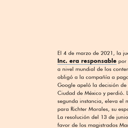
El 4 de marzo de 2021, la j
Inc. era responsable
por 
a nivel mundial de los conten
obligó a la compañía a paga
Google apeló la decisión de 
Ciudad de México y perdió. 
segunda instancia, eleva el 
para Richter Morales, su es
La resolución del 13 de junio
favor de los magistrados Ma