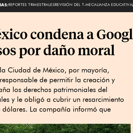
IAS:
REPORTES TRIMESTRALES
REVISIÓN DEL T-MEC
ALIANZA EDUCATIVA
xico condena a Googl
sos por daño moral
 la Ciudad de México, por mayoría,
responsable de permitir la creación y
aña los derechos patrimoniales del
es y le obligó a cubrir un resarcimiento
e dólares. La compañía informó que