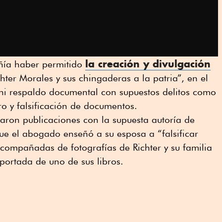
la creación y divulgación
ñía haber permitido
chter Morales y sus chingaderas a la patria”, en el
s ni respaldo documental con supuestos delitos como
ro y falsificación de documentos.
zaron publicaciones con la supuesta autoría de
que el abogado enseñó a su esposa a “falsificar
acompañadas de fotografías de Richter y su familia
 portada de uno de sus libros.