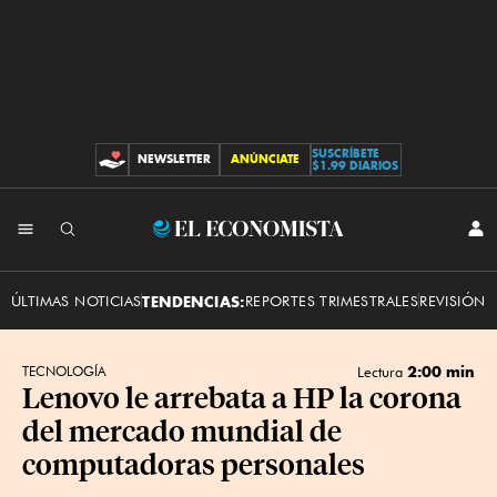
SUSCRÍBETE
NEWSLETTER
ANÚNCIATE
CONTRIBUCIONES
$1.99 DIARIOS
INI
El
SES
Economista
ÚLTIMAS NOTICIAS
TENDENCIAS:
REPORTES TRIMESTRALES
REVISIÓN 
2:00 min
TECNOLOGÍA
Lectura
Lenovo le arrebata a HP la corona
del mercado mundial de
computadoras personales