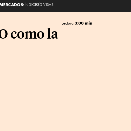
MERCADOS:
ÍNDICES
DIVISAS
3:00 min
Lectura
LO como la