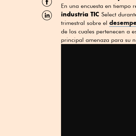
por
En una encuesta en tiempo re
Facebook
Compartir
industria TIC
Select durant
por
desempeñ
trimestral sobre el
Linkedin
de los cuales pertenecen a e
principal amenaza para su ne