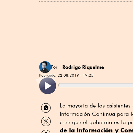
Rodrigo Riquelme
Por:
Publicado:
22.08.2019 - 19:25
Compartir
La mayoría de los asistentes 
por
Información Continua para la
WhatsApp
Compartir
cree que el gobierno es la p
por
de la Información y Co
Twitter
Compartir