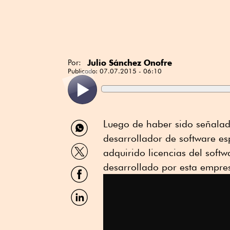
Julio Sánchez Onofre
Por:
Publicado:
07.07.2015 - 06:10
Compartir
Luego de haber sido señalad
por
desarrollador de software es
WhatsApp
Compartir
adquirido licencias del sof
por
Twitter
desarrollado por esta empres
Compartir
por
Facebook
Compartir
por
Linkedin