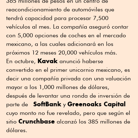
365 millones de pesos en un centro de
reacondicionamiento de automóviles que
tendrá capacidad para procesar 7,500
vehículos al mes. La compañía aseguró contar
con 5,000 opciones de coches en el mercado
mexicano, a las cuales adicionará en los
próximos 12 meses 20,000 vehículos más.
Kavak
En octubre,
anunció haberse
convertido en el primer unicornio mexicano, es
decir una compañía privada con una valuación
mayor a los 1,000 millones de dólares,
después de levantar una ronda de inversión de
SoftBank
Greenoaks Capital
parte de
y
cuyo monto no fue revelado, pero que según el
Crunchbase
sitio
alcanzó los 385 millones de
dólares.