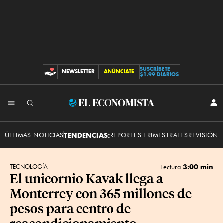
SUSCRÍBETE
NEWSLETTER
ANÚNCIATE
CONTRIBUCIONES
$1.99 DIARIOS
INI
El
SES
Economista
ÚLTIMAS NOTICIAS
TENDENCIAS:
REPORTES TRIMESTRALES
REVISIÓN 
3:00 min
TECNOLOGÍA
Lectura
El unicornio Kavak llega a
Monterrey con 365 millones de
pesos para centro de
reacondicionamiento