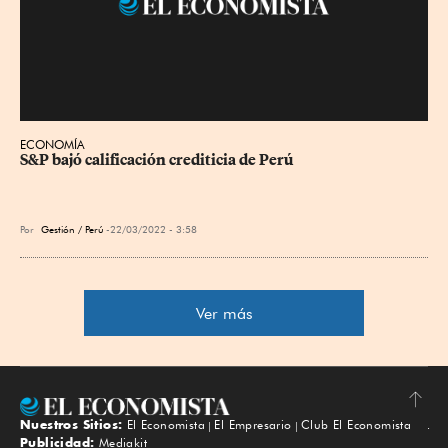
ECONOMÍA
S&P bajó calificación crediticia de Perú
Por
Gestión / Perú
22/03/2022 - 3:58
Ver más
Nuestros Sitios:
El Economista
El Empresario
Club El Economista
Subir
Publicidad:
Mediakit