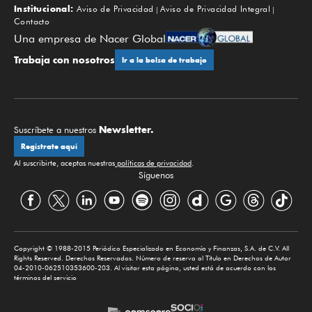
Institucional:
Aviso de Privacidad
Aviso de Privacidad Integral
Contacto
Una empresa de Nacer Global
Trabaja con nosotros
Ir a la bolsa de trabajo
Newsletter.
Suscríbete a nuestros
Regístrate aquí
Al suscribirte, aceptas nuestras
políticas de privacidad
.
Síguenos
Copyright © 1988-2015 Periódico Especializado en Economía y Finanzas, S.A. de C.V. All
Rights Reserved. Derechos Reservados. Número de reserva al Título en Derechos de Autor
04-2010-062510353600-203. Al visitar esta página, usted está de acuerdo con los
términos del servicio