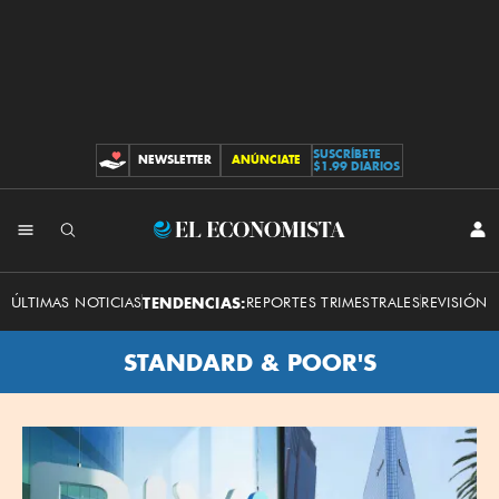
SUSCRÍBETE
NEWSLETTER
ANÚNCIATE
CONTRIBUCIONES
$1.99 DIARIOS
El
INI
SES
Economista
ÚLTIMAS NOTICIAS
TENDENCIAS:
REPORTES TRIMESTRALES
REVISIÓN 
STANDARD & POOR'S