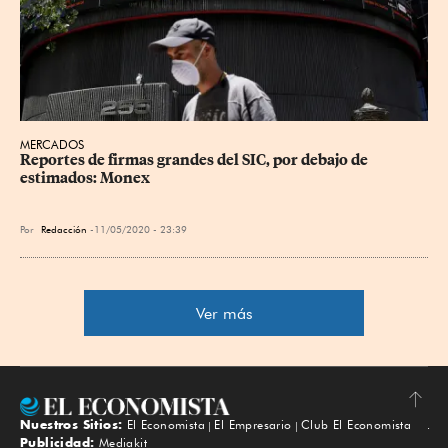
MERCADOS
Reportes de firmas grandes del SIC, por debajo de 
estimados: Monex
Por
Redacción
11/05/2020 - 23:39
Ver más
Nuestros Sitios:
El Economista
El Empresario
Club El Economista
Subir
Publicidad:
Mediakit