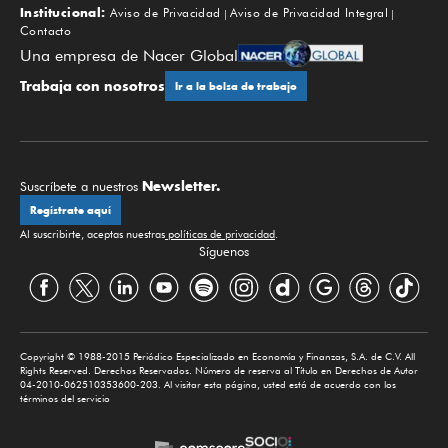
Institucional:
Aviso de Privacidad
Aviso de Privacidad Integral
Contacto
Una empresa de Nacer Global
Trabaja con nosotros
Ir a la bolsa de trabajo
Newsletter.
Suscríbete a nuestros
Regístrate aquí
Al suscribirte, aceptas nuestras
políticas de privacidad
.
Síguenos
Copyright © 1988-2015 Periódico Especializado en Economía y Finanzas, S.A. de C.V. All
Rights Reserved. Derechos Reservados. Número de reserva al Título en Derechos de Autor
04-2010-062510353600-203. Al visitar esta página, usted está de acuerdo con los
términos del servicio