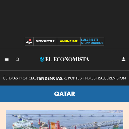
SUSCRÍBETE
NEWSLETTER
ANÚNCIATE
CONTRIBUCIONES
$1.99 DIARIOS
El
INI
SES
Economista
ÚLTIMAS NOTICIAS
TENDENCIAS:
REPORTES TRIMESTRALES
REVISIÓN 
QATAR