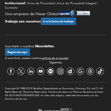
Institucional:
Aviso de Privacidad
Aviso de Privacidad Integral
Contacto
Una empresa de Nacer Global
Trabaja con nosotros
Ir a la bolsa de trabajo
Newsletter.
Suscríbete a nuestros
Regístrate aquí
Al suscribirte, aceptas nuestras
políticas de privacidad
.
Síguenos
Copyright © 1988-2015 Periódico Especializado en Economía y Finanzas, S.A. de C.V. All
Rights Reserved. Derechos Reservados. Número de reserva al Título en Derechos de Autor
04-2010-062510353600-203. Al visitar esta página, usted está de acuerdo con los
términos del servicio