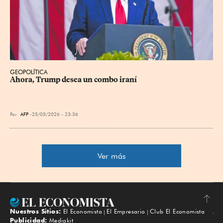
GEOPOLÍTICA
Ahora, Trump desea un combo iraní
Por
AFP
25/05/2026 - 23:36
Ver más
Nuestros Sitios:
El Economista
El Empresario
Club El Economista
Subir
Publicidad:
Mediakit