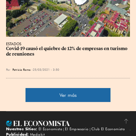
ESTADOS
Covid-19 causó el quiebre de 12% de empresas en turismo 
de reuniones
Por
Patricia Romo
25/03/2021 - 3:50
Ver más
Nuestros Sitios:
El Economista
El Empresario
Club El Economista
Subir
Publicidad:
Mediakit