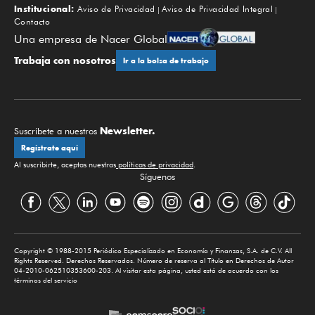
Institucional:
Aviso de Privacidad
Aviso de Privacidad Integral
Contacto
Una empresa de Nacer Global
Trabaja con nosotros
Ir a la bolsa de trabajo
Newsletter.
Suscríbete a nuestros
Regístrate aquí
Al suscribirte, aceptas nuestras
políticas de privacidad
.
Síguenos
Copyright © 1988-2015 Periódico Especializado en Economía y Finanzas, S.A. de C.V. All
Rights Reserved. Derechos Reservados. Número de reserva al Título en Derechos de Autor
04-2010-062510353600-203. Al visitar esta página, usted está de acuerdo con los
términos del servicio