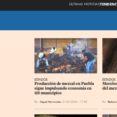
ÚLTIMAS NOTICIAS
TENDENC
ESTADOS
ESTADOS
Producción de mezcal en Puebla 
Morelos
sigue impulsando economía en 
del mez
118 municipios
Por
Miguel Hernandez
21/07/2026 - 17:50
Por
Redacci