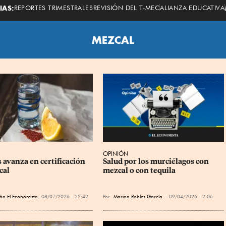
Economista
IAS:
REPORTES TRIMESTRALES
REVISIÓN DEL T-MEC
ALIANZA EDUCATIVA
MEZCAL
OPINIÓN
 avanza en certificación 
Salud por los murciélagos con 
cal
mezcal o con tequila
ón El Economista
08/07/2026 - 22:42
Por
Marina Robles García
09/04/2026 - 2:06