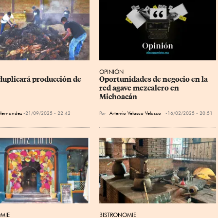
OPINIÓN
duplicará producción de 
Oportunidades de negocio en la 
red agave mezcalero en 
Michoacán
Hernandez
21/09/2025 - 22:42
Por
Artemio Velasco Velasco
16/02/2025 - 20:51
MIE
BISTRONOMIE