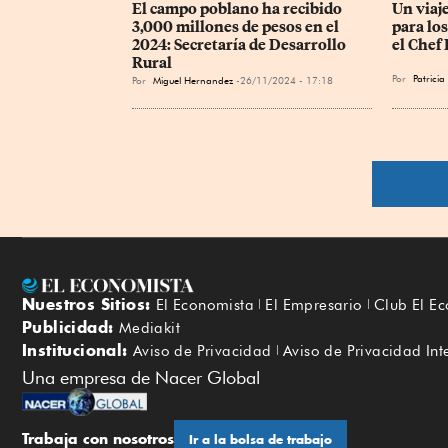
El campo poblano ha recibido 
Un viaj
3,000 millones de pesos en el 
para lo
2024: Secretaría de Desarrollo 
el Chef
Rural
Por
Patrici
Por
Miguel Hernandez
26/11/2024 - 17:18
Nuestros Sitios:
El Economista
El Empresario
Club El E
Publicidad:
Mediakit
Institucional:
Aviso de Privacidad
Aviso de Privacidad Int
Una empresa de Nacer Global
Trabaja con nosotros
Ir a la bolsa de trabajo