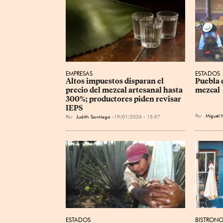
EMPRESAS
ESTADOS
Altos impuestos disparan el 
Puebla 
precio del mezcal artesanal hasta 
mezcal
300%; productores piden revisar 
IEPS
Por
Miguel 
Por
Judith Santiago
19/01/2026 - 15:07
ESTADOS
BISTRONO