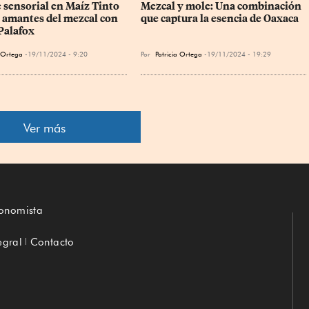
e sensorial en Maíz Tinto 
Mezcal y mole: Una combinación 
s amantes del mezcal con 
que captura la esencia de Oaxaca
 Palafox
a Ortega
19/11/2024 - 9:20
Por
Patricia Ortega
19/11/2024 - 19:29
Ver más
conomista
egral
Contacto