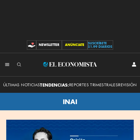
SUSCRÍBETE
NEWSLETTER
ANÚNCIATE
CONTRIBUCIONES
$1.99 DIARIOS
El
INI
SES
Economista
ÚLTIMAS NOTICIAS
TENDENCIAS:
REPORTES TRIMESTRALES
REVISIÓN 
INAI