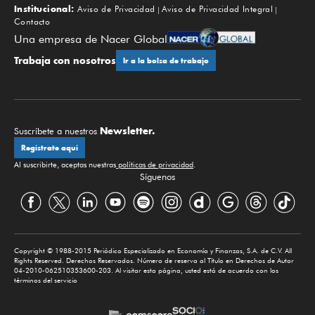
Institucional:
Aviso de Privacidad
Aviso de Privacidad Integral
Contacto
Una empresa de Nacer Global
Trabaja con nosotros
Ir a la bolsa de trabajo
Newsletter.
Suscríbete a nuestros
Regístrate aquí
Al suscribirte, aceptas nuestras
políticas de privacidad
.
Síguenos
Copyright © 1988-2015 Periódico Especializado en Economía y Finanzas, S.A. de C.V. All
Rights Reserved. Derechos Reservados. Número de reserva al Título en Derechos de Autor
04-2010-062510353600-203. Al visitar esta página, usted está de acuerdo con los
términos del servicio