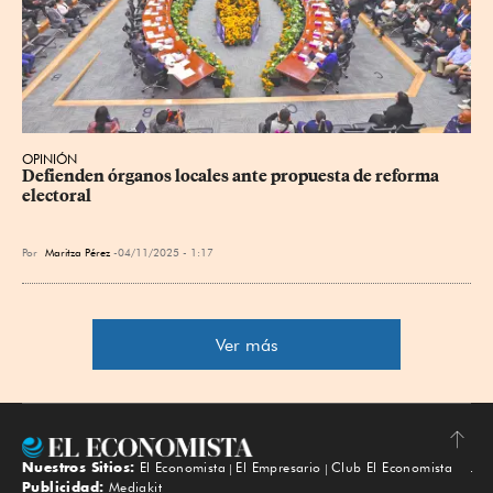
OPINIÓN
Defienden órganos locales ante propuesta de reforma 
electoral
Por
Maritza Pérez
04/11/2025 - 1:17
Ver más
Nuestros Sitios:
El Economista
El Empresario
Club El Economista
Subir
Publicidad:
Mediakit