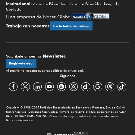
Institucional:
Aviso de Privacidad
Aviso de Privacidad Integral
Contacto
Una empresa de Nacer Global
Trabaja con nosotros
Ir a la bolsa de trabajo
Newsletter.
Suscríbete a nuestros
Regístrate aquí
Al suscribirte, aceptas nuestras
políticas de privacidad
.
Síguenos
Copyright © 1988-2015 Periódico Especializado en Economía y Finanzas, S.A. de C.V. All
Rights Reserved. Derechos Reservados. Número de reserva al Título en Derechos de Autor
04-2010-062510353600-203. Al visitar esta página, usted está de acuerdo con los
términos del servicio