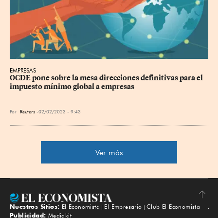
EMPRESAS
OCDE pone sobre la mesa direcciones definitivas para el 
impuesto mínimo global a empresas
Por
Reuters
02/02/2023 - 9:43
Ver más
Nuestros Sitios:
El Economista
El Empresario
Club El Economista
Subir
Publicidad:
Mediakit