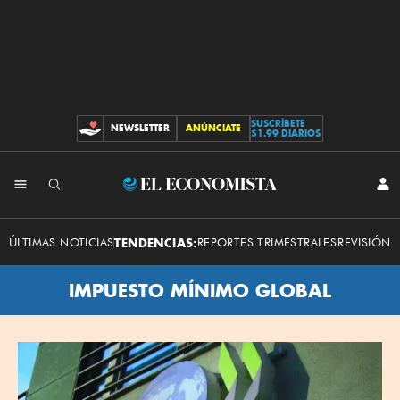
SUSCRÍBETE
NEWSLETTER
ANÚNCIATE
CONTRIBUCIONES
$1.99 DIARIOS
El
INI
SES
Economista
ÚLTIMAS NOTICIAS
TENDENCIAS:
REPORTES TRIMESTRALES
REVISIÓN 
IMPUESTO MÍNIMO GLOBAL