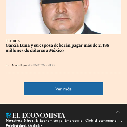
POLÍTICA
García Luna y su esposa deberán pagar más de 2,488 
millones de dólares a México
Por
Arturo Rojas
22/05/2025 - 23:22
Ver más
Nuestros Sitios:
El Economista
El Empresario
Club El Economista
Subir
Publicidad:
Mediakit