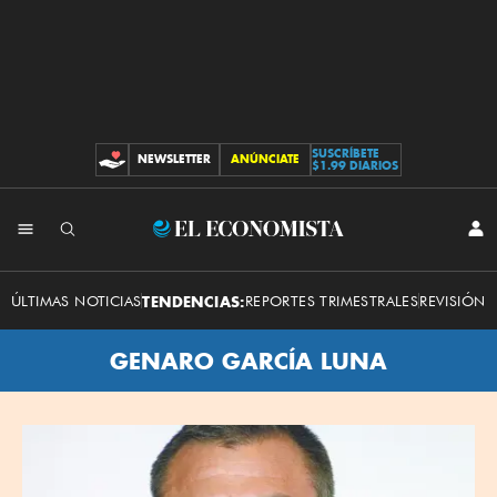
SUSCRÍBETE
NEWSLETTER
ANÚNCIATE
CONTRIBUCIONES
$1.99 DIARIOS
El
INI
SES
Economista
ÚLTIMAS NOTICIAS
TENDENCIAS:
REPORTES TRIMESTRALES
REVISIÓN 
GENARO GARCÍA LUNA