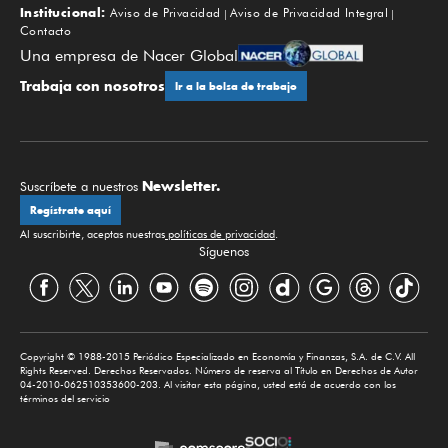
Institucional:
Aviso de Privacidad
Aviso de Privacidad Integral
Contacto
Una empresa de Nacer Global
Trabaja con nosotros
Ir a la bolsa de trabajo
Newsletter.
Suscríbete a nuestros
Regístrate aquí
Al suscribirte, aceptas nuestras
políticas de privacidad
.
Síguenos
Copyright © 1988-2015 Periódico Especializado en Economía y Finanzas, S.A. de C.V. All
Rights Reserved. Derechos Reservados. Número de reserva al Título en Derechos de Autor
04-2010-062510353600-203. Al visitar esta página, usted está de acuerdo con los
términos del servicio