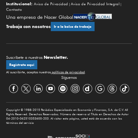
Institucional:
Aviso de Privacidad
Aviso de Privacidad Integral
Contacto
Una empresa de Nacer Global
Trabaja con nosotros
Ir a la bolsa de trabajo
Newsletter.
Suscríbete a nuestros
Regístrate aquí
Al suscribirte, aceptas nuestras
políticas de privacidad
.
Síguenos
Copyright © 1988-2015 Periódico Especializado en Economía y Finanzas, S.A. de C.V. All
Rights Reserved. Derechos Reservados. Número de reserva al Título en Derechos de Autor
04-2010-062510353600-203. Al visitar esta página, usted está de acuerdo con los
términos del servicio