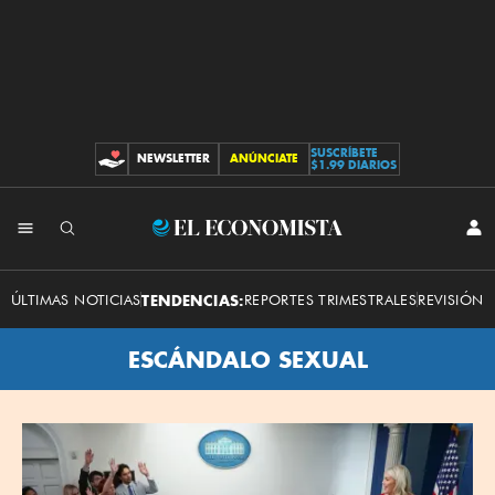
SUSCRÍBETE
NEWSLETTER
ANÚNCIATE
CONTRIBUCIONES
$1.99 DIARIOS
El
INI
SES
Economista
ÚLTIMAS NOTICIAS
TENDENCIAS:
REPORTES TRIMESTRALES
REVISIÓN 
ESCÁNDALO SEXUAL