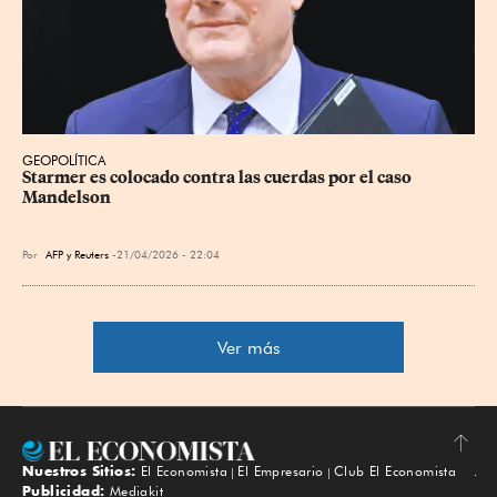
GEOPOLÍTICA
Starmer es colocado contra las cuerdas por el caso 
Mandelson
Por
AFP
y
Reuters
21/04/2026 - 22:04
Ver más
Nuestros Sitios:
El Economista
El Empresario
Club El Economista
Subir
Publicidad:
Mediakit