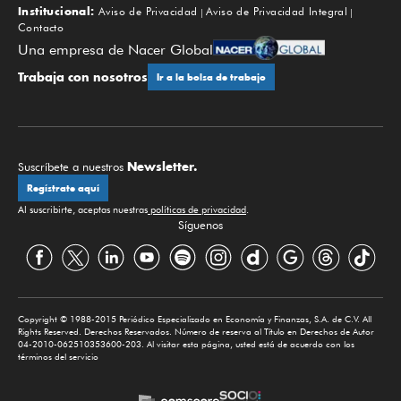
Institucional:
Aviso de Privacidad
Aviso de Privacidad Integral
Contacto
Una empresa de Nacer Global
Trabaja con nosotros
Ir a la bolsa de trabajo
Newsletter.
Suscríbete a nuestros
Regístrate aquí
Al suscribirte, aceptas nuestras
políticas de privacidad
.
Síguenos
Copyright © 1988-2015 Periódico Especializado en Economía y Finanzas, S.A. de C.V. All
Rights Reserved. Derechos Reservados. Número de reserva al Título en Derechos de Autor
04-2010-062510353600-203. Al visitar esta página, usted está de acuerdo con los
términos del servicio