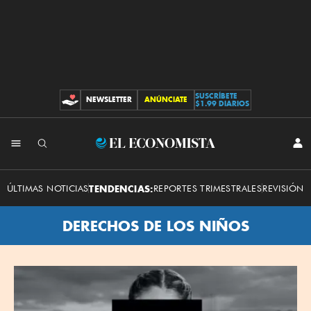
SUSCRÍBETE
NEWSLETTER
ANÚNCIATE
CONTRIBUCIONES
$1.99 DIARIOS
El
INI
SES
Economista
ÚLTIMAS NOTICIAS
TENDENCIAS:
REPORTES TRIMESTRALES
REVISIÓN 
DERECHOS DE LOS NIÑOS