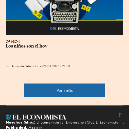
OPINIÓN
Los niños son el hoy
Por
Armando Salinas Torre
28/04/2026 - 22:50
Ver más
Nuestros Sitios:
El Economista
El Empresario
Club El Economista
Subir
Publicidad:
Mediakit