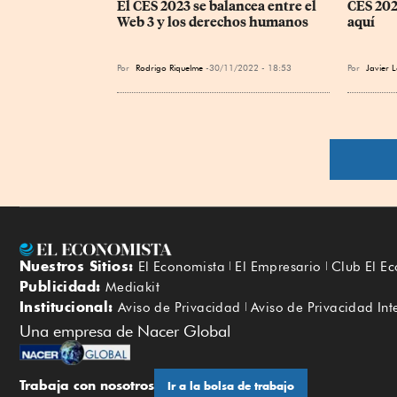
El CES 2023 se balancea entre el 
CES 2022
Web 3 y los derechos humanos
aquí
Por
Rodrigo Riquelme
30/11/2022 - 18:53
Por
Javier 
Nuestros Sitios:
El Economista
El Empresario
Club El E
Publicidad:
Mediakit
Institucional:
Aviso de Privacidad
Aviso de Privacidad Int
Una empresa de Nacer Global
Trabaja con nosotros
Ir a la bolsa de trabajo