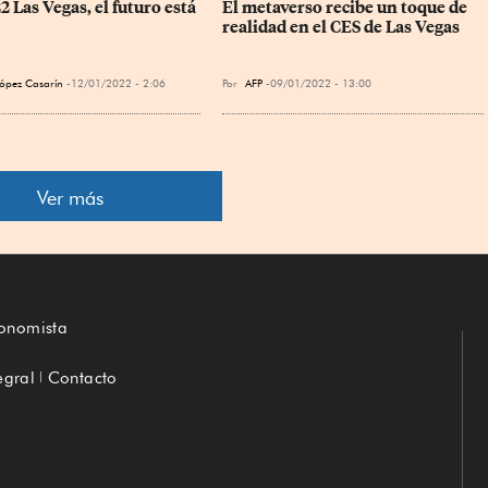
 Las Vegas, el futuro está 
El metaverso recibe un toque de 
realidad en el CES de Las Vegas
López Casarín
12/01/2022 - 2:06
Por
AFP
09/01/2022 - 13:00
Ver más
conomista
egral
Contacto