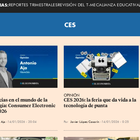
Economista
IAS:
REPORTES TRIMESTRALES
REVISIÓN DEL T-MEC
ALIANZA EDUCATIVA
CES
OPINIÓN
ias en el mundo de la 
CES 2026: la feria que da vida a la 
gía: Consumer Electronic 
tecnología de punta
026
 Aja
14/01/2026 - 20:04
Por
Javier López Casarín
14/01/2026 - 0:25