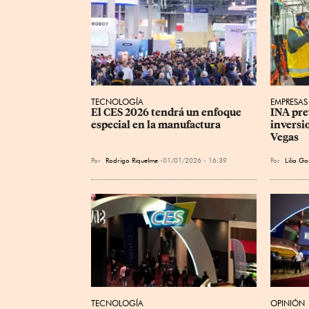
TECNOLOGÍA
EMPRESAS
El CES 2026 tendrá un enfoque 
INA pre
especial en la manufactura
inversio
Vegas
Por
Rodrigo Riquelme
01/01/2026 - 16:39
Por
Lilia Go
TECNOLOGÍA
OPINIÓN