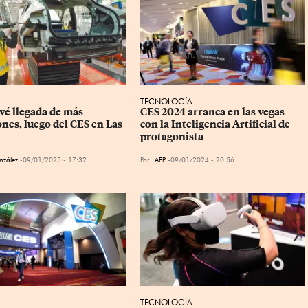
TECNOLOGÍA
vé llegada de más 
CES 2024 arranca en las vegas 
nes, luego del CES en Las 
con la Inteligencia Artificial de 
protagonista
nzález
09/01/2025 - 17:32
Por
AFP
09/01/2024 - 20:56
TECNOLOGÍA