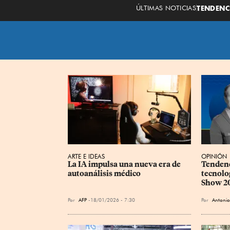
ÚLTIMAS NOTICIAS
TENDENC
ARTE E IDEAS
OPINIÓN
La IA impulsa una nueva era de 
Tendenc
autoanálisis médico
tecnolo
Show 2
Por
AFP
18/01/2026 - 7:30
Por
Antonio