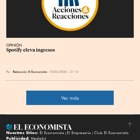
OPINIÓN
Spotify eleva ingresos
Por
Redacción El Economista
10/02/2026 - 21:12
Ver más
Nuestros Sitios:
El Economista
El Empresario
Club El Economista
Subir
Publicidad:
Mediakit