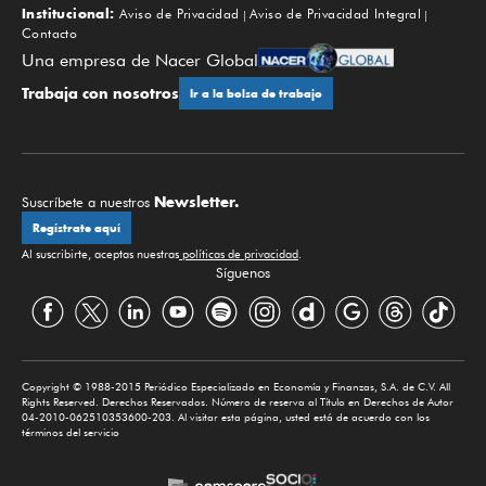
Institucional:
Aviso de Privacidad
Aviso de Privacidad Integral
Contacto
Una empresa de Nacer Global
Trabaja con nosotros
Ir a la bolsa de trabajo
Newsletter.
Suscríbete a nuestros
Regístrate aquí
Al suscribirte, aceptas nuestras
políticas de privacidad
.
Síguenos
Copyright © 1988-2015 Periódico Especializado en Economía y Finanzas, S.A. de C.V. All
Rights Reserved. Derechos Reservados. Número de reserva al Título en Derechos de Autor
04-2010-062510353600-203. Al visitar esta página, usted está de acuerdo con los
términos del servicio