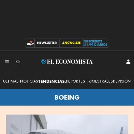
SUSCRÍBETE
NEWSLETTER
ANÚNCIATE
CONTRIBUCIONES
$1.99 DIARIOS
El
INI
SES
Economista
ÚLTIMAS NOTICIAS
TENDENCIAS:
REPORTES TRIMESTRALES
REVISIÓN 
BOEING