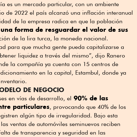
uía es un mercado particular, con un ambiente
nio de 2022 el país alcanzó una inflación interanual
idad de la empresa radica en que la población
 una forma de resguardar el valor de sus
ción de la lira turca, la moneda nacional.
ad para que mucha gente pueda capitalizarse a
obtener liquidez a través del mismo”, dijo Ranero
onde la compañía ya cuenta con 15 centros de
dicionamiento en la capital, Estambul, donde ya
nventario.
 MODELO DE NEGOCIO
90% de las
es en vías de desarrollo, el
tre particulares
, provocando que 40% de los
istren algún tipo de irregularidad. Bajo esta
 las ventas de automóviles seminuevos reciben
falta de transparencia y seguridad en las