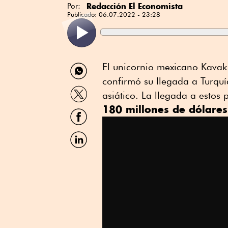
Redacción El Economista
Por:
Publicado:
06.07.2022 - 23:28
Compartir
El unicornio mexicano Kavak 
por
confirmó su llegada a Turquí
WhatsApp
Compartir
asiático. La llegada a esto
por
180 millones de dólares
Twitter
Compartir
por
Facebook
Compartir
por
Linkedin