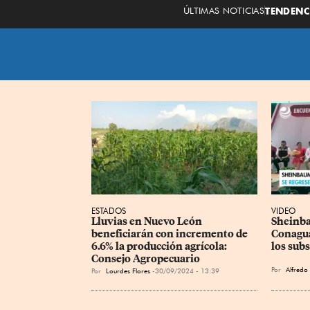
ÚLTIMAS NOTICIAS
TENDENC
ESTADOS
VIDEO
Lluvias en Nuevo León 
Sheinba
beneficiarán con incremento de 
Conagua
6.6% la producción agrícola: 
los subs
Consejo Agropecuario
Por
Alfredo
Por
Lourdes Flores
30/09/2024 - 13:39