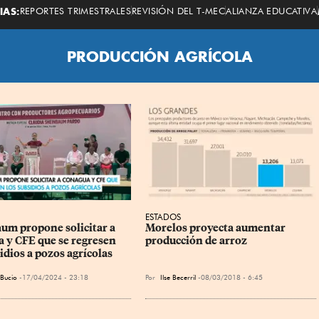
Economista
IAS:
REPORTES TRIMESTRALES
REVISIÓN DEL T-MEC
ALIANZA EDUCATIVA
PRODUCCIÓN AGRÍCOLA
ESTADOS
um propone solicitar a 
Morelos proyecta aumentar 
 y CFE que se regresen 
producción de arroz
idios a pozos agrícolas
 Bucio
17/04/2024 - 23:18
Por
Ilse Becerril
08/03/2018 - 6:45