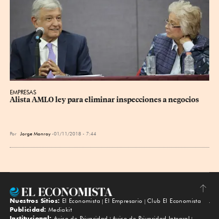
EMPRESAS
Alista AMLO ley para eliminar inspecciones a negocios
Por
Jorge Monroy
01/11/2018 - 7:44
Nuestros Sitios:
El Economista
El Empresario
Club El Economista
Subir
Publicidad:
Mediakit
Institucional:
Aviso de Privacidad
Aviso de Privacidad Integral