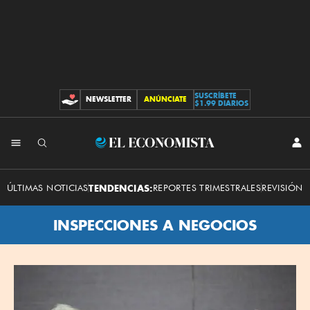
SUSCRÍBETE
NEWSLETTER
ANÚNCIATE
CONTRIBUCIONES
$1.99 DIARIOS
El
INI
SES
Economista
ÚLTIMAS NOTICIAS
TENDENCIAS:
REPORTES TRIMESTRALES
REVISIÓN 
INSPECCIONES A NEGOCIOS