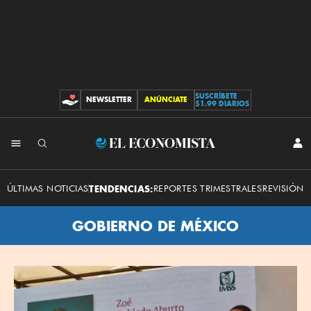
SUSCRÍBETE
NEWSLETTER
ANÚNCIATE
CONTRIBUCIONES
$1.99 DIARIOS
El
INI
SES
Economista
ÚLTIMAS NOTICIAS
TENDENCIAS:
REPORTES TRIMESTRALES
REVISIÓN 
GOBIERNO DE MÉXICO