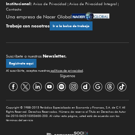
Institucional:
Aviso de Privacidad
Aviso de Privacidad Integral
Contacto
Una empresa de Nacer Global
Trabaja con nosotros
Ir a la bolsa de trabajo
Newsletter.
Suscríbete a nuestros
Regístrate aquí
Al suscribirte, aceptas nuestras
políticas de privacidad
.
Síguenos
Copyright © 1988-2015 Periódico Especializado en Economía y Finanzas, S.A. de C.V. All
Rights Reserved. Derechos Reservados. Número de reserva al Título en Derechos de Autor
04-2010-062510353600-203. Al visitar esta página, usted está de acuerdo con los
términos del servicio