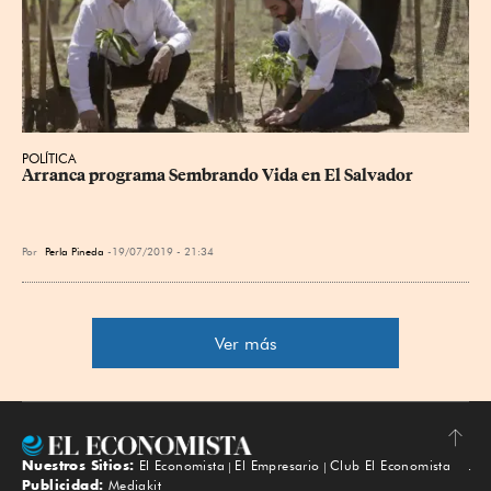
POLÍTICA
Arranca programa Sembrando Vida en El Salvador
Por
Perla Pineda
19/07/2019 - 21:34
Ver más
Nuestros Sitios:
El Economista
El Empresario
Club El Economista
Subir
Publicidad:
Mediakit