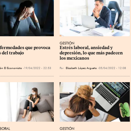
GESTIÓN
nfermedades que provoca 
Estrés laboral, ansiedad y 
s del trabajo
depresión, lo que más padecen 
los mexicanos
ón El Economista
19/04/2022 - 22:53
Por
Elizabeth López Argueta
05/04/2022 - 12:08
BORAL
GESTIÓN