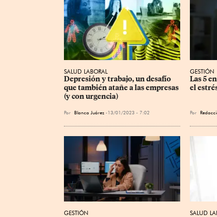
SALUD LABORAL
GESTIÓN
Depresión y trabajo, un desafío 
Las 5 e
que también atañe a las empresas 
el estré
(y con urgencia)
Por
Blanca Juárez
13/01/2023 - 7:02
Por
Redacci
GESTIÓN
SALUD LA