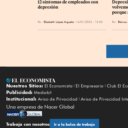
12 síntomas de empleados con 
Depresi
depresión
volvemo
porque 
Por
Elizabeth López Argueta
14/01/2022 - 13:03
Por
Blanca 
Nuestros Sitios:
El Economista
El Empresario
Club El E
Publicidad:
Mediakit
Institucional:
Aviso de Privacidad
Aviso de Privacidad Int
Una empresa de Nacer Global
Trabaja con nosotros
Ir a la bolsa de trabajo