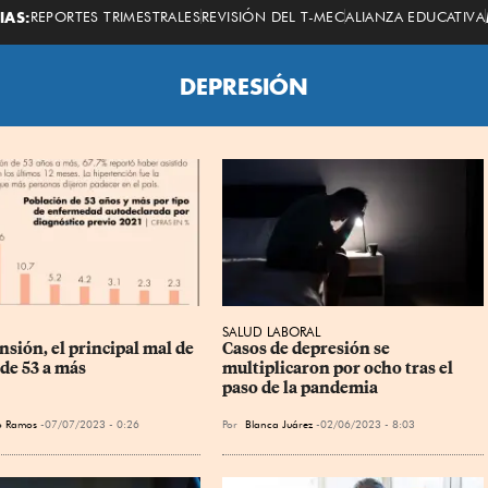
Economista
IAS:
REPORTES TRIMESTRALES
REVISIÓN DEL T-MEC
ALIANZA EDUCATIVA
DEPRESIÓN
SALUD LABORAL
sión, el principal mal de 
Casos de depresión se 
 de 53 a más
multiplicaron por ocho tras el 
paso de la pandemia
o Ramos
07/07/2023 - 0:26
Por
Blanca Juárez
02/06/2023 - 8:03