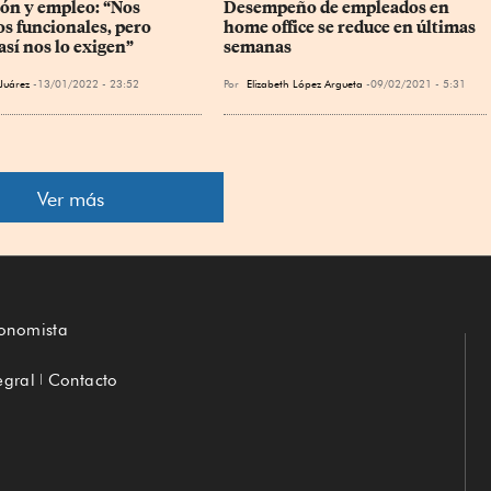
ón y empleo: “Nos 
Desempeño de empleados en 
s funcionales, pero 
home office se reduce en últimas 
así nos lo exigen”
semanas
Juárez
13/01/2022 - 23:52
Por
Elizabeth López Argueta
09/02/2021 - 5:31
Ver más
conomista
egral
Contacto