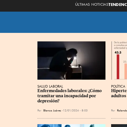
ÚLTIMAS NOTICIAS
TENDENC
SALUD LABORAL
POLÍTICA
Enfermedades laborales: ¿Cómo 
Hiperten
tramitar una incapacidad por 
adultos
depresión?
Por
Blanca Juárez
12/01/2024 - 8:03
Por
Roland