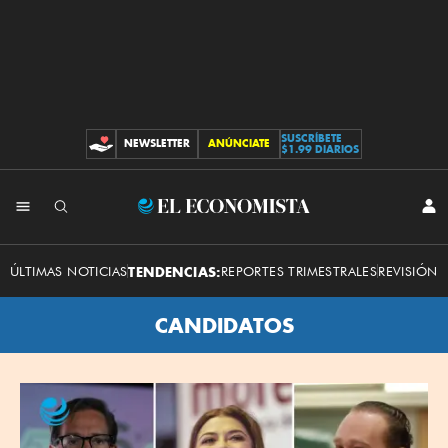
SUSCRÍBETE
NEWSLETTER
ANÚNCIATE
CONTRIBUCIONES
$1.99 DIARIOS
El
INI
SES
Economista
ÚLTIMAS NOTICIAS
TENDENCIAS:
REPORTES TRIMESTRALES
REVISIÓN 
CANDIDATOS