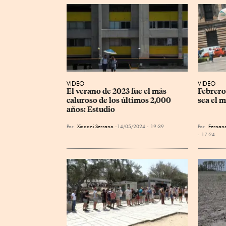
VIDEO
VIDEO
El verano de 2023 fue el más 
Febrero
caluroso de los últimos 2,000 
sea el m
años: Estudio
Por
Xiadani Serrano
14/05/2024 - 19:39
Por
Fernand
- 17:24