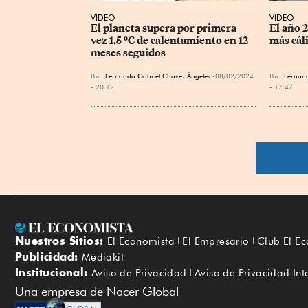
VIDEO
VIDEO
El planeta supera por primera 
El año 
vez 1,5 ºC de calentamiento en 12 
más cáli
meses seguidos
Por
Fernando Gabriel Chávez Ángeles
08/02/2024
Por
Fernand
- 20:12
- 17:47
Nuestros Sitios:
El Economista
El Empresario
Club El E
Publicidad:
Mediakit
Institucional:
Aviso de Privacidad
Aviso de Privacidad Int
Una empresa de Nacer Global