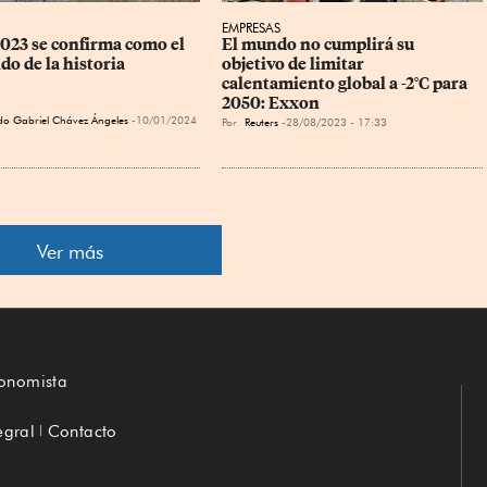
EMPRESAS
2023 se confirma como el 
El mundo no cumplirá su 
do de la historia
objetivo de limitar 
calentamiento global a -2°C para 
2050: Exxon
o Gabriel Chávez Ángeles
10/01/2024
Por
Reuters
28/08/2023 - 17:33
Ver más
conomista
egral
Contacto