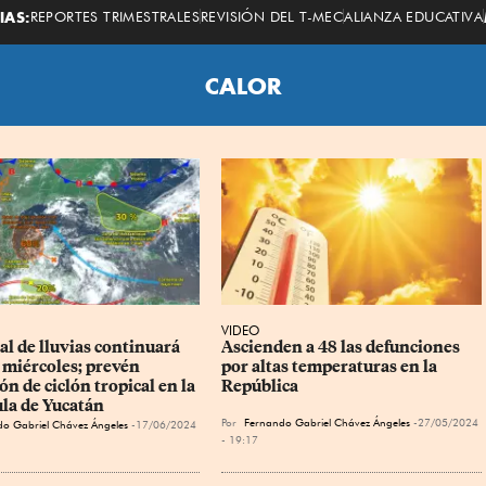
Economista
IAS:
REPORTES TRIMESTRALES
REVISIÓN DEL T-MEC
ALIANZA EDUCATIVA
CALOR
VIDEO
l de lluvias continuará 
Ascienden a 48 las defunciones 
 miércoles; prevén 
por altas temperaturas en la 
n de ciclón tropical en la 
República
la de Yucatán
Por
Fernando Gabriel Chávez Ángeles
27/05/2024
o Gabriel Chávez Ángeles
17/06/2024
- 19:17