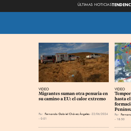
ÚLTIMAS NOTICIAS
TENDENC
VIDEO
VIDEO
Migrantes suman otra penuria en 
Tempora
su camino a EU: el calor extremo
hasta el
formació
Penínsu
Por
Fernando Gabriel Chávez Ángeles
22/06/2024
Por
Fernand
- 0:01
- 18:50