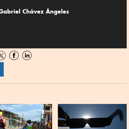
Gabriel Chávez Ángeles
artir
Compartir
Compartir
Compartir
por
por
por
sApp
Twitter
Facebook
Linkedin