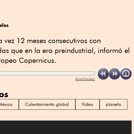
eles
a vez 12 meses consecutivos con
as que en la era preindustrial, informó el
uropeo Copernicus.
ReadSpeaker
os
México
Calentamiento global
Video
planeta