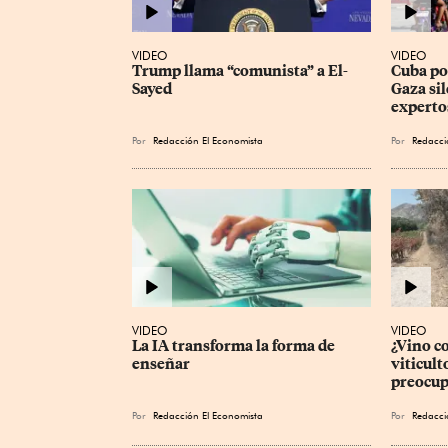
VIDEO
VIDEO
Trump llama “comunista” a El-
Cuba pod
Sayed
Gaza sil
experto
Por
Redacción El Economista
Por
Redacci
VIDEO
VIDEO
La IA transforma la forma de 
¿Vino c
enseñar
viticult
preocup
Por
Redacción El Economista
Por
Redacci