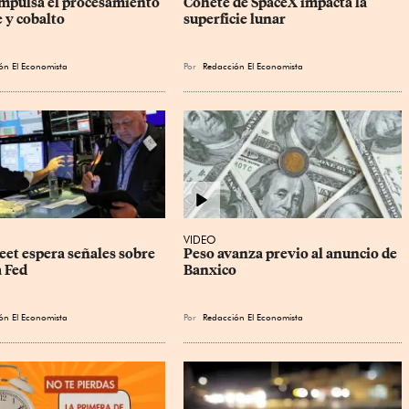
mpulsa el procesamiento 
Cohete de SpaceX impacta la 
 y cobalto
superficie lunar
ón El Economista
Por
Redacción El Economista
VIDEO
eet espera señales sobre 
Peso avanza previo al anuncio de 
a Fed
Banxico
ón El Economista
Por
Redacción El Economista