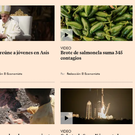
VIDEO
reúne a jóvenes en Asís
Brote de salmonela suma 345 
contagios
ón El Economista
Por
Redacción El Economista
VIDEO