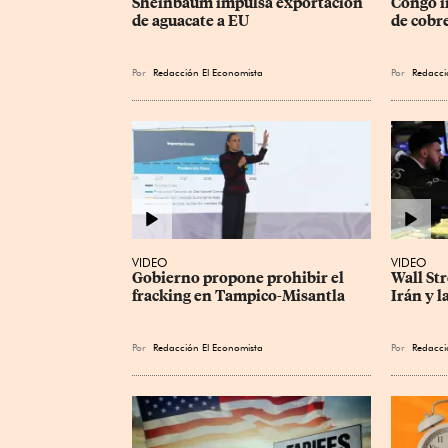
Sheinbaum impulsa exportación 
Congo i
de aguacate a EU
de cobre
Por
Redacción El Economista
Por
Redacci
VIDEO
VIDEO
Gobierno propone prohibir el 
Wall Str
fracking en Tampico-Misantla
Irán y l
Por
Redacción El Economista
Por
Redacci