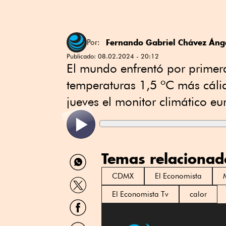
Fernando Gabriel Chávez Áng
Por:
Publicado:
08.02.2024 - 20:12
El mundo enfrentó por primer
temperaturas 1,5 ºC más cálid
jueves el monitor climático e
Temas relacionad
Compartir
por
WhatsApp
CDMX
El Economista
Compartir
por
El Economista Tv
calor
Twitter
Compartir
por
Facebook
Compartir