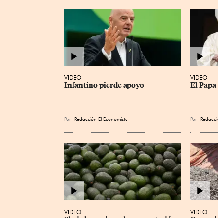
VIDEO
VIDEO
Infantino pierde apoyo
El Papa 
Por
Redacción El Economista
Por
Redacci
VIDEO
VIDEO