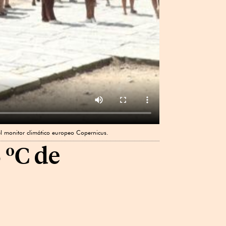
el monitor climático europeo Copernicus.
 ºC de