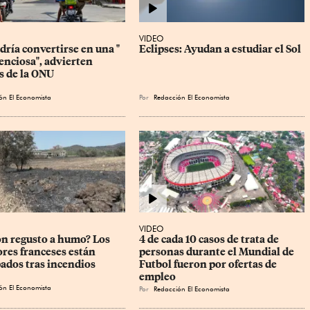
VIDEO
ría convertirse en una " 
Eclipses: Ayudan a estudiar el Sol
enciosa", advierten 
s de la ONU
ón El Economista
Por
Redacción El Economista
VIDEO
on regusto a humo? Los 
4 de cada 10 casos de trata de 
ores franceses están 
personas durante el Mundial de 
ados tras incendios
Futbol fueron por ofertas de 
empleo
ón El Economista
Por
Redacción El Economista