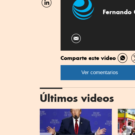
por
Linkedin
Fernando 
Comparte este vídeo
Comp
por
Ver comentarios
What
Últimos videos