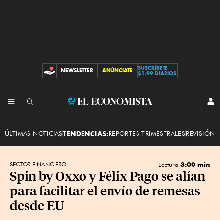
SUSCRÍBETE
NEWSLETTER
ANÚNCIATE
CONTRIBUCIONES
$1.99 DIARIOS
INI
El
SES
Economista
ÚLTIMAS NOTICIAS
TENDENCIAS:
REPORTES TRIMESTRALES
REVISIÓN 
3:00 min
SECTOR FINANCIERO
Lectura
Spin by Oxxo y Félix Pago se alían
para facilitar el envío de remesas
desde EU