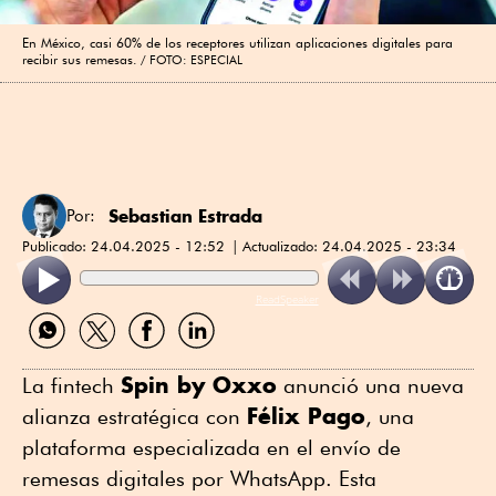
En México, casi 60% de los receptores utilizan aplicaciones digitales para
recibir sus remesas.
FOTO: ESPECIAL
Sebastian Estrada
Por:
Publicado:
24.04.2025 - 12:52
Actualizado:
24.04.2025 - 23:34
ReadSpeaker
Compartir
Compartir
Compartir
Compartir
por
por
por
por
WhatsApp
Twitter
Facebook
Linkedin
Spin by Oxxo
La fintech
anunció una nueva
Félix Pago
alianza estratégica con
, una
plataforma especializada en el envío de
remesas digitales por WhatsApp. Esta