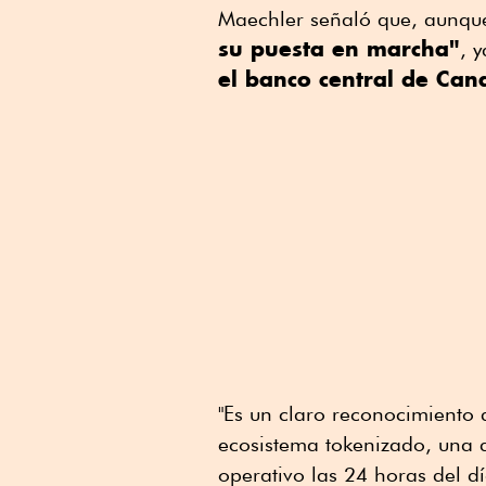
Maechler señaló que, aunq
su puesta en marcha"
, 
el banco central de Ca
"Es un claro reconocimiento
ecosistema tokenizado, una d
operativo las 24 horas del dí