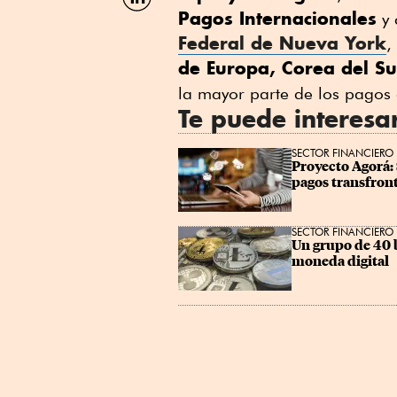
por
Pagos Internacionales
y 
Linkedin
Federal de Nueva York
,
de Europa, Corea del Su
la mayor parte de los pagos 
Te puede interesa
SECTOR FINANCIERO
Proyecto Agorá: 
pagos transfron
SECTOR FINANCIERO
Un grupo de 40 
moneda digital