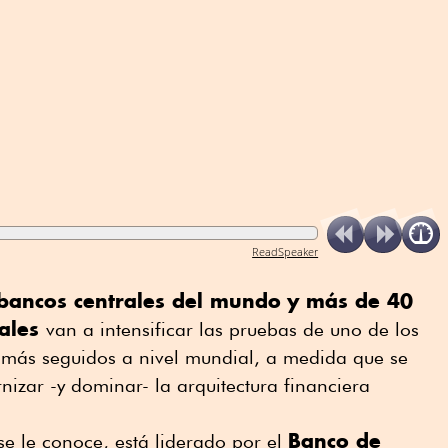
ReadSpeaker
bancos centrales del mundo
y más de 40
iales
van a intensificar ⁠las pruebas de uno de los
s más seguidos a nivel mundial, a medida que se
nizar -y dominar- la arquitectura financiera
Banco ⁠de
se le conoce, está liderado por el