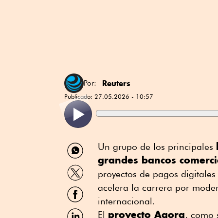
Reuters
Por:
Publicado:
27.05.2026 - 10:57
Compartir
Un grupo ⁠de los principales
por
grandes bancos comerc
WhatsApp
Compartir
proyectos de pagos digitale
por
Twitter
acelera la carrera por moder
Compartir
por
internacional.
Facebook
Compartir
proyecto Agora
El
, como 