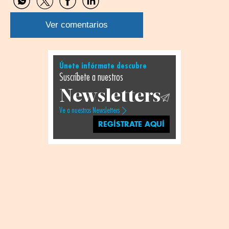
Compartir
Compartir
Compartir
Compartir
por
por
por
por
WhatsApp
Twitter
Facebook
Linkedin
Ver comentarios
Únete infórmate descubre
Suscríbete a nuestros
Newsletters
Ve a nuestros Newsletters
REGÍSTRATE AQUÍ