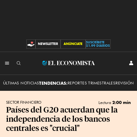
SUSCRÍBETE
NEWSLETTER
ANÚNCIATE
CONTRIBUCIONES
$1.99 DIARIOS
INI
El
SES
Economista
ÚLTIMAS NOTICIAS
TENDENCIAS:
REPORTES TRIMESTRALES
REVISIÓN 
2:00 min
SECTOR FINANCIERO
Lectura
Países del G20 acuerdan que la
independencia de los bancos
centrales es "crucial"