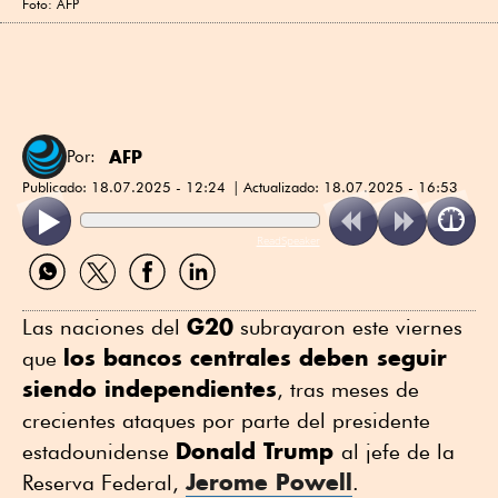
Foto: AFP
AFP
Por:
Publicado:
18.07.2025 - 12:24
Actualizado:
18.07.2025 - 16:53
ReadSpeaker
Compartir
Compartir
Compartir
Compartir
por
por
por
por
WhatsApp
Twitter
Facebook
Linkedin
G20
Las naciones del
subrayaron este viernes
los bancos centrales deben seguir
que
siendo independientes
, tras meses de
crecientes ataques por parte del presidente
Donald Trump
estadounidense
al jefe de la
Jerome Powell
Reserva Federal,
.