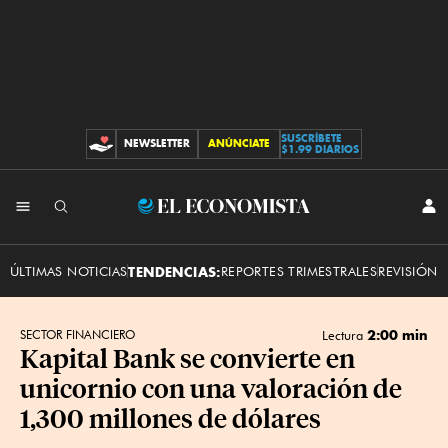
SUSCRÍBETE
NEWSLETTER
ANÚNCIATE
CONTRIBUCIONES
$1.99 DIARIOS
INI
El
SES
Economista
ÚLTIMAS NOTICIAS
TENDENCIAS:
REPORTES TRIMESTRALES
REVISIÓN 
2:00 min
SECTOR FINANCIERO
Lectura
Kapital Bank se convierte en
unicornio con una valoración de
1,300 millones de dólares