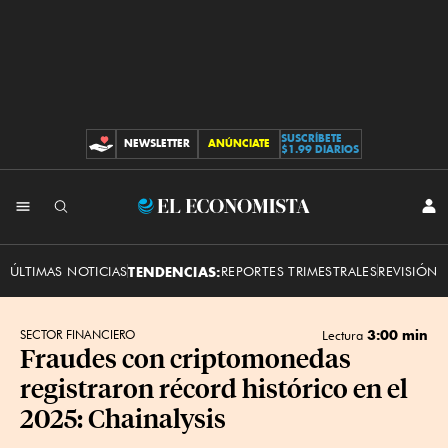
SUSCRÍBETE
NEWSLETTER
ANÚNCIATE
CONTRIBUCIONES
$1.99 DIARIOS
INI
El
SES
Economista
ÚLTIMAS NOTICIAS
TENDENCIAS:
REPORTES TRIMESTRALES
REVISIÓN 
3:00 min
SECTOR FINANCIERO
Lectura
Fraudes con criptomonedas
registraron récord histórico en el
2025: Chainalysis