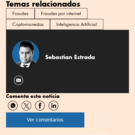
Temas relacionados
Fraudes
Fraudes por internet
Criptomonedas
Inteligencia Artificial
Sebastian Estrada
Comenta esta noticia
Compartir
Compartir
Compartir
Compartir
por
por
por
por
WhatsApp
Twitter
Facebook
Linkedin
Ver comentarios